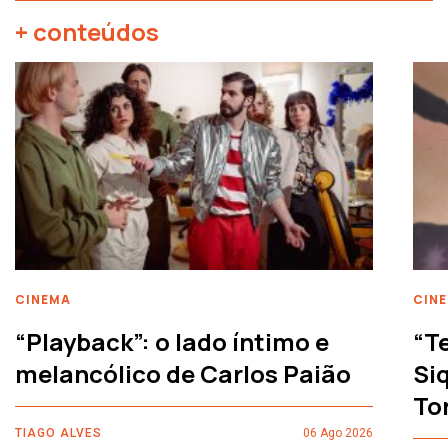
+ conteúdos
CINEMA
CIN
“Playback”: o lado íntimo e
“T
melancólico de Carlos Paião
Siq
To
TIAGO ALVES
06 Ago 2026