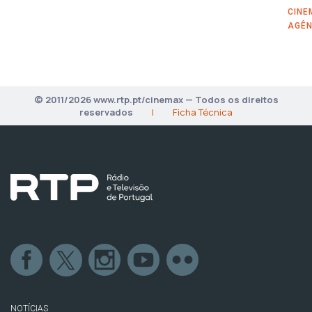
CINE
AGÊN
© 2011/2026 www.rtp.pt/cinemax — Todos os direitos
reservados
|
Ficha Técnica
NOTÍCIAS