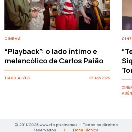
CINEMA
CIN
“Playback”: o lado íntimo e
“T
melancólico de Carlos Paião
Siq
To
TIAGO ALVES
06 Ago 2026
CINE
AGÊN
© 2011/2026 www.rtp.pt/cinemax — Todos os direitos
reservados
|
Ficha Técnica