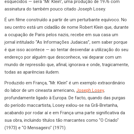
esquecidos — será "Mr. Klein", uma produção de 1976 com
assinatura do também pouco citado Joseph Losey.
É um filme construído a partir de um perturbante equívoco. No
seu centro está um cidadão de nome Robert Klein que, durante
a ocupação de Paris pelos nazis, recebe em sua casa um
jornal intitulado “As Informações Judaicas”, sem saber porque
é que isso acontece — ao tentar desvendar a utilização do seu
endereço por alguém que desconhece, vai deparar com um
mundo de repressão que, afinal, ignorava e onde, tragicamente,
todas as aparências iludem.
Produzido em França, "Mr. Klein" é um exemplo extraordinário
do labor de um cineasta americano,
Joseph Losey
,
profundamente ligado à Europa. De facto, quando das purgas
do período maccartista, Losey exilou-se na Grã-Bretanha,
acabando por rodar aí e em França uma parte significativa da
sua obra, incluindo títulos tão marcantes como "O Criado"
(1973) e "O Mensageiro" (1971).