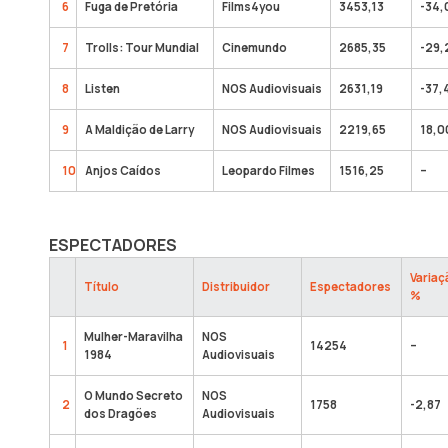
6
Fuga de Pretória
Films4you
3453,13
-34,
7
Trolls: Tour Mundial
Cinemundo
2685,35
-29,
8
Listen
NOS Audiovisuais
2631,19
-37,
9
A Maldição de Larry
NOS Audiovisuais
2219,65
18,0
10
Anjos Caídos
Leopardo Filmes
1516,25
–
ESPECTADORES
Variaç
Título
Distribuidor
Espectadores
%
Mulher-Maravilha
NOS
1
14254
–
1984
Audiovisuais
O Mundo Secreto
NOS
2
1758
-2,87
dos Dragões
Audiovisuais