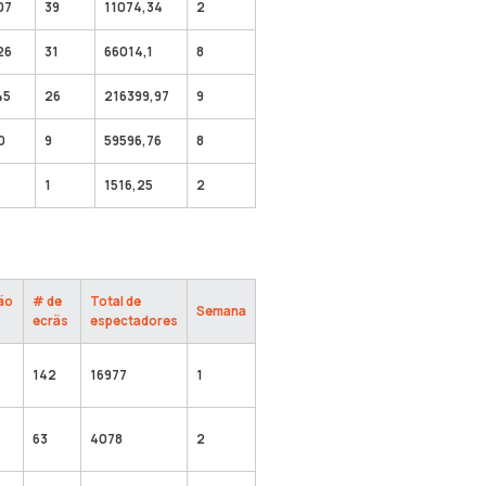
07
39
11074,34
2
26
31
66014,1
8
45
26
216399,97
9
0
9
59596,76
8
1
1516,25
2
ão
# de
Total de
Semana
ecrãs
espectadores
142
16977
1
63
4078
2