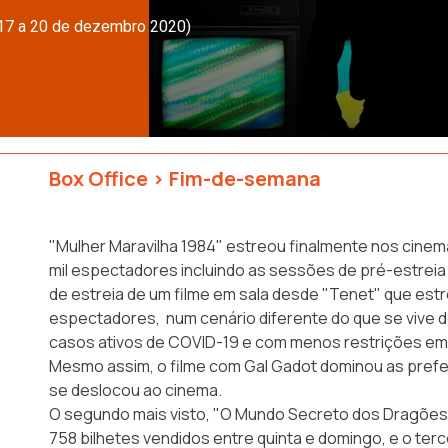
(17 a 20 de dezembro 2020)
Box Office
>
Fim-de-semana
"Mulher Maravilha 1984" estreou finalmente nos cine
mil espectadores incluindo as sessões de pré-estreia d
de estreia de um filme em sala desde "Tenet" que est
espectadores, num cenário diferente do que se vive
casos ativos de COVID-19 e com menos restrições em 
Mesmo assim, o filme com Gal Gadot dominou as prefe
se deslocou ao cinema.
O segundo mais visto, "O Mundo Secreto dos Dragões",
758 bilhetes vendidos entre quinta e domingo, e o terc