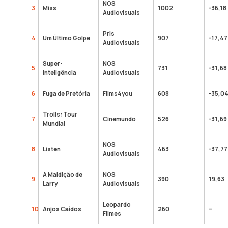
NOS
3
Miss
1002
-36,18
Audiovisuais
Pris
4
Um Último Golpe
907
-17,47
Audiovisuais
Super-
NOS
5
731
-31,68
Inteligência
Audiovisuais
6
Fuga de Pretória
Films4you
608
-35,0
Trolls: Tour
7
Cinemundo
526
-31,69
Mundial
NOS
8
Listen
463
-37,77
Audiovisuais
A Maldição de
NOS
9
390
19,63
Larry
Audiovisuais
Leopardo
10
Anjos Caídos
260
–
Filmes