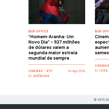
‹
BOX OFFICE
BOX OFF
“Homem-Aranha: Um
Cinem
Novo Dia” – 927 milhões
espec
de dólares valem a
aument
segunda maior estreia
semes
mundial de sempre
CINEMAX
C/ LUSA
CINEMAX - RTP
03 Ago 2026
C/ AGÊNCIAS
© 2011/2