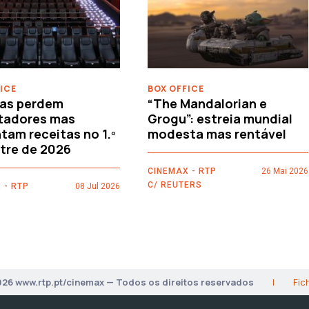
ICE
BOX OFFICE
as perdem
“The Mandalorian e
tadores mas
Grogu”: estreia mundial
am receitas no 1.º
modesta mas rentável
tre de 2026
CINEMAX - RTP
26 Mai 2026
C/ REUTERS
 - RTP
08 Jul 2026
026 www.rtp.pt/cinemax — Todos os direitos reservados
|
Fic