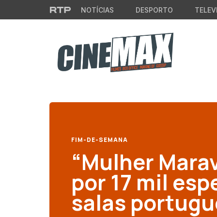
Saltar para o conteúdo principal
NOTÍCIAS
DESPORTO
TELEV
FIM-DE-SEMANA
“Mulher Marav
por 17 mil es
salas portug