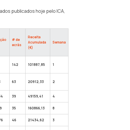
dados publicados hoje pelo ICA,
Receita
ação
# de
Acumulada
Semana
ecrãs
(€)
142
101887,85
1
3
63
20912,33
2
34
39
49159,41
4
19
35
160866,13
8
76
46
21434,62
3