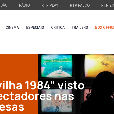
ISÃO
RÁDIO
RTP PLAY
RTP PALCO
RTP ZI
CINEMA
ESPECIAIS
CRITICA
TRAILERS
BOX OFFIC
ilha 1984” visto
pectadores nas
uesas