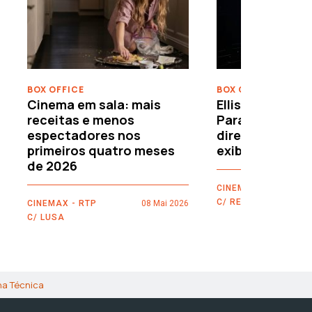
›
BOX OFFICE
BOX OFFICE
Cinema em sala: mais
Ellison leva o c
receitas e menos
Paramount–War
espectadores nos
directamente 
primeiros quatro meses
exibidores
de 2026
CINEMAX - RTP
C/ REUTERS
CINEMAX - RTP
08 Mai 2026
C/ LUSA
ha Técnica