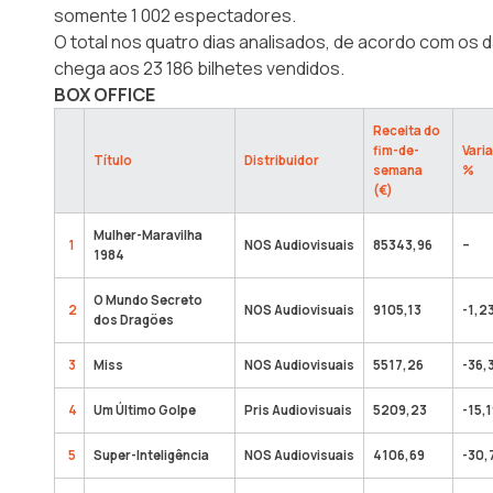
somente 1 002 espectadores.
O total nos quatro dias analisados, de acordo com os 
chega aos 23 186 bilhetes vendidos.
BOX OFFICE
Receita do
fim-de-
Vari
Título
Distribuidor
semana
%
(€)
Mulher-Maravilha
1
NOS Audiovisuais
85343,96
–
1984
O Mundo Secreto
2
NOS Audiovisuais
9105,13
-1,2
dos Dragões
3
Miss
NOS Audiovisuais
5517,26
-36,
4
Um Último Golpe
Pris Audiovisuais
5209,23
-15,
5
Super-Inteligência
NOS Audiovisuais
4106,69
-30,