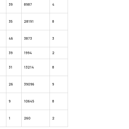
39
8987
4
35
28191
8
46
3873
3
4
39
1994
2
31
13214
8
26
39096
9
9
10645
8
1
260
2