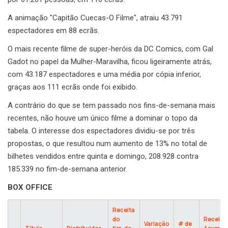
A animação "Capitão Cuecas-O Filme", atraiu 43.791
espectadores em 88 ecrãs.
O mais recente filme de super-heróis da DC Comics, com Gal
Gadot no papel da Mulher-Maravilha, ficou ligeiramente atrás,
com 43.187 espectadores e uma média por cópia inferior,
graças aos 111 ecrãs onde foi exibido.
A contrário do que se tem passado nos fins-de-semana mais
recentes, não houve um único filme a dominar o topo da
tabela. O interesse dos espectadores dividiu-se por três
propostas, o que resultou num aumento de 13% no total de
bilhetes vendidos entre quinta e domingo, 208.928 contra
185.339 no fim-de-semana anterior.
BOX OFFICE
Receita
do
Receita
Variação
# de