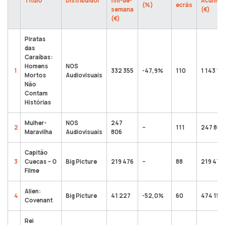
Título
Distribuidor
fim-de-
Acumul
(%)
ecrãs
semana
(€)
(€)
Piratas
das
Caraíbas:
Homens
NOS
1
332 355
-47,9%
110
1 143 18
Mortos
Audiovisuais
Não
Contam
Histórias
Mulher-
NOS
247
2
–
111
247 806
Maravilha
Audiovisuais
806
Capitão
3
Cuecas – O
Big Picture
219 476
–
88
219 476
Filme
Alien:
4
Big Picture
41 227
-52,0%
60
474 150
Covenant
Rei