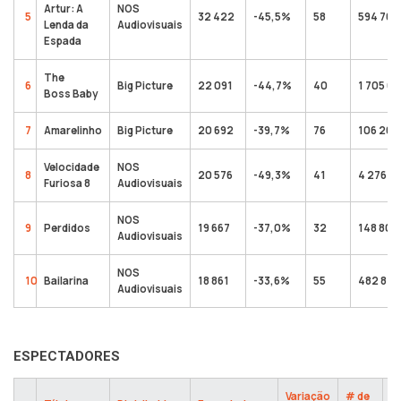
Artur: A
NOS
5
32 422
-45,5%
58
594 764
Lenda da
Audiovisuais
Espada
The
6
Big Picture
22 091
-44,7%
40
1 705 65
Boss Baby
7
Amarelinho
Big Picture
20 692
-39,7%
76
106 265
Velocidade
NOS
8
20 576
-49,3%
41
4 276 8
Furiosa 8
Audiovisuais
NOS
9
Perdidos
19 667
-37,0%
32
148 803
Audiovisuais
NOS
10
Bailarina
18 861
-33,6%
55
482 820
Audiovisuais
ESPECTADORES
Variação
# de
To