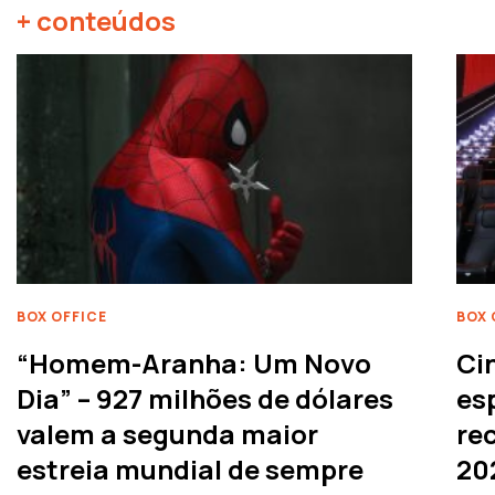
+ conteúdos
BOX OFFICE
BOX 
“Homem-Aranha: Um Novo
Ci
Dia” – 927 milhões de dólares
es
valem a segunda maior
rec
estreia mundial de sempre
20