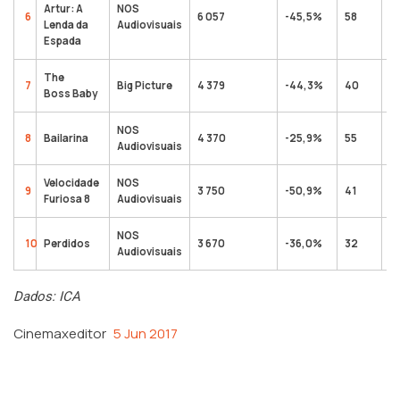
Artur: A
NOS
6
6 057
-45,5%
58
1
Lenda da
Audiovisuais
Espada
The
7
Big Picture
4 379
-44,3%
40
3
Boss Baby
NOS
8
Bailarina
4 370
-25,9%
55
9
Audiovisuais
Velocidade
NOS
9
3 750
-50,9%
41
7
Furiosa 8
Audiovisuais
NOS
10
Perdidos
3 670
-36,0%
32
3
Audiovisuais
Dados: ICA
Cinemaxeditor
5 Jun 2017