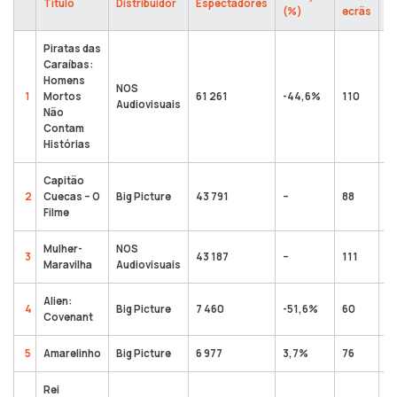
Título
Distribuidor
Espectadores
(%)
ecrãs
e
Piratas das
Caraíbas:
Homens
NOS
1
Mortos
61 261
-44,6%
110
2
Audiovisuais
Não
Contam
Histórias
Capitão
2
Cuecas – O
Big Picture
43 791
–
88
4
Filme
Mulher-
NOS
3
43 187
–
111
4
Maravilha
Audiovisuais
Alien:
4
Big Picture
7 460
-51,6%
60
10
Covenant
5
Amarelinho
Big Picture
6 977
3,7%
76
2
Rei