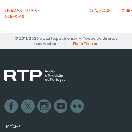
CINEMAX - RTP C/
03 Ago 2026
CINE
AGÊNCIAS
© 2011/2026 www.rtp.pt/cinemax — Todos os direitos
reservados
|
Ficha Técnica
NOTÍCIAS