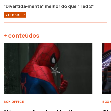
“Divertida-mente” melhor do que “Ted 2”
VER MAIS
+ conteúdos
BOX OFFICE
BOX 