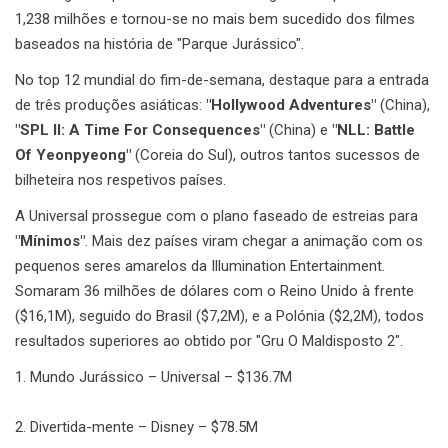
1,238 milhões e tornou-se no mais bem sucedido dos filmes
baseados na história de "Parque Jurássico".
No top 12 mundial do fim-de-semana, destaque para a entrada
de três produções asiáticas:
"Hollywood Adventures"
(China),
"SPL II: A Time For Consequences"
(China) e
"NLL: Battle
Of Yeonpyeong"
(Coreia do Sul), outros tantos sucessos de
bilheteira nos respetivos países.
A Universal prossegue com o plano faseado de estreias para
"Mínimos"
. Mais dez países viram chegar a animação com os
pequenos seres amarelos da Illumination Entertainment.
Somaram 36 milhões de dólares com o Reino Unido à frente
($16,1M), seguido do Brasil ($7,2M), e a Polónia ($2,2M), todos
resultados superiores ao obtido por "Gru O Maldisposto 2".
1. Mundo Jurássico – Universal – $136.7M
2. Divertida-mente – Disney – $78.5M