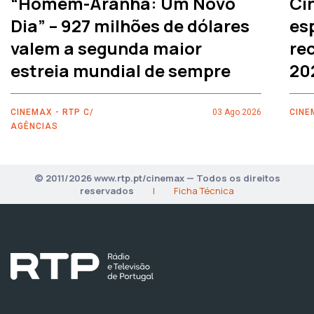
“Homem-Aranha: Um Novo
Ci
Dia” – 927 milhões de dólares
es
valem a segunda maior
rec
estreia mundial de sempre
20
CINEMAX - RTP C/
03 Ago 2026
CINE
AGÊNCIAS
© 2011/2026 www.rtp.pt/cinemax — Todos os direitos
reservados
|
Ficha Técnica