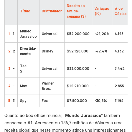
Receita do
Variação
# de
Título
Distribuidor
fim-de-
(%)
Cópias
semana ($)
Mundo
1
1
Universal
$54.200.000
-49,20%
4.198
Jurássico
Divertida-
2
2
Disney
$52.128.000
-42,4%
4.132
mente
Ted
3
–
Universal
$33.000.000
–
3.442
2
Warner
4
–
Max
$12.210.000
–
2.855
Bros.
5
3
Spy
Fox
$7.800.000
-30,5%
3.194
Quanto ao box office mundial,
"Mundo Jurássico"
também
conserva o #1. Acrescentou 136,7 milhões de dólares a uma
receita global que neste momento atinge uns impressionantes