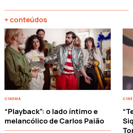
+ conteúdos
CINEMA
CIN
“Playback”: o lado íntimo e
“T
melancólico de Carlos Paião
Siq
To