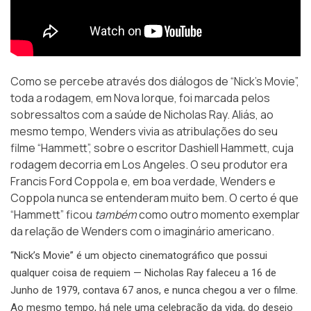
Como se percebe através dos diálogos de “Nick’s Movie”,
toda a rodagem, em Nova Iorque, foi marcada pelos
sobressaltos com a saúde de Nicholas Ray. Aliás, ao
mesmo tempo, Wenders vivia as atribulações do seu
filme
“Hammett”
, sobre o escritor Dashiell Hammett, cuja
rodagem decorria em Los Angeles. O seu produtor era
Francis Ford Coppola e, em boa verdade, Wenders e
Coppola nunca se entenderam muito bem. O certo é que
“Hammett” ficou
também
como outro momento exemplar
da relação de Wenders com o imaginário americano.
“Nick’s Movie” é um objecto cinematográfico que possui
qualquer coisa de requiem — Nicholas Ray faleceu a 16 de
Junho de 1979, contava 67 anos, e nunca chegou a ver o filme.
Ao mesmo tempo, há nele uma celebração da vida, do desejo