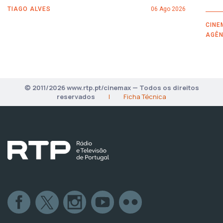
TIAGO ALVES
06 Ago 2026
CINE
AGÊN
© 2011/2026 www.rtp.pt/cinemax — Todos os direitos
reservados
|
Ficha Técnica