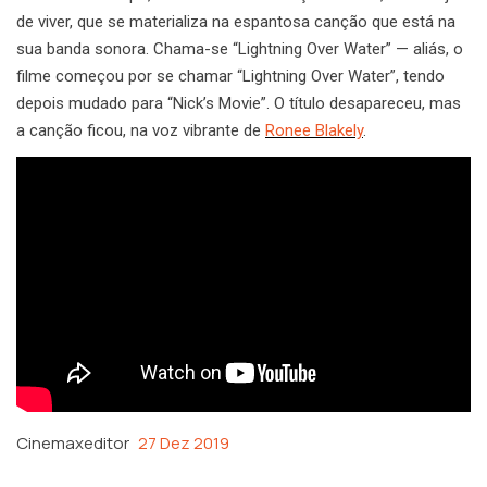
de viver, que se materializa na espantosa canção que está na
sua banda sonora. Chama-se “Lightning Over Water” — aliás, o
filme começou por se chamar “Lightning Over Water”, tendo
depois mudado para “Nick’s Movie”. O título desapareceu, mas
a canção ficou, na voz vibrante de
Ronee Blakely
.
Cinemaxeditor
27 Dez 2019