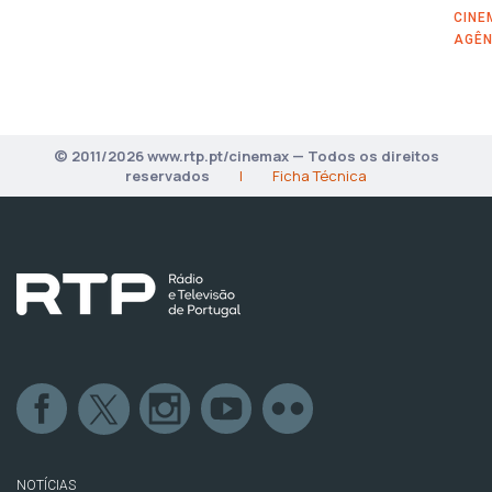
CINE
AGÊN
© 2011/2026 www.rtp.pt/cinemax — Todos os direitos
reservados
|
Ficha Técnica
NOTÍCIAS