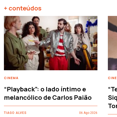
+ conteúdos
CINEMA
CIN
“Playback”: o lado íntimo e
“T
melancólico de Carlos Paião
Siq
To
TIAGO ALVES
06 Ago 2026