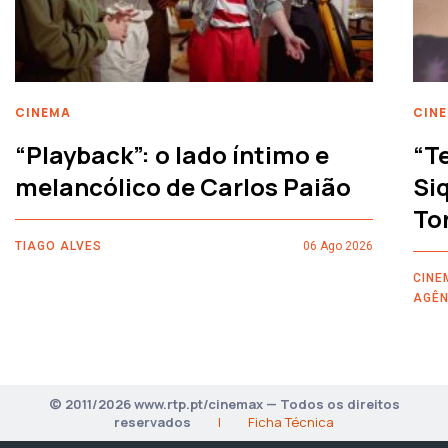
CINEMA
CIN
“Playback”: o lado íntimo e
“T
melancólico de Carlos Paião
Siq
To
TIAGO ALVES
06 Ago 2026
CINE
AGÊN
© 2011/2026 www.rtp.pt/cinemax — Todos os direitos
reservados
|
Ficha Técnica