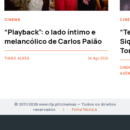
CINEMA
CIN
“Playback”: o lado íntimo e
“T
melancólico de Carlos Paião
Siq
To
TIAGO ALVES
06 Ago 2026
CINE
AGÊN
© 2011/2026 www.rtp.pt/cinemax — Todos os direitos
reservados
|
Ficha Técnica