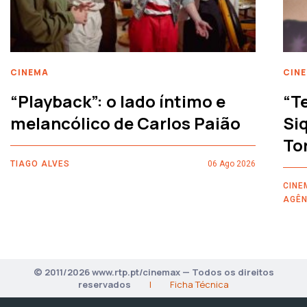
CINEMA
CIN
“Playback”: o lado íntimo e
“T
melancólico de Carlos Paião
Siq
To
TIAGO ALVES
06 Ago 2026
CINE
AGÊN
© 2011/2026 www.rtp.pt/cinemax — Todos os direitos
reservados
|
Ficha Técnica