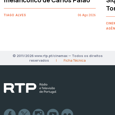
To
TIAGO ALVES
06 Ago 2026
CINE
AGÊN
© 2011/2026 www.rtp.pt/cinemax — Todos os direitos
reservados
|
Ficha Técnica