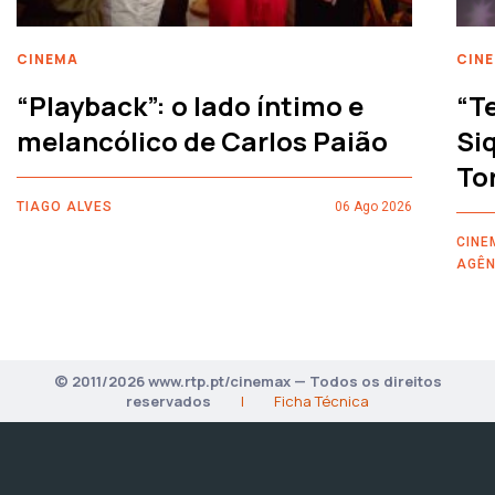
CINEMA
CIN
“Playback”: o lado íntimo e
“T
melancólico de Carlos Paião
Siq
To
TIAGO ALVES
06 Ago 2026
CINE
AGÊN
© 2011/2026 www.rtp.pt/cinemax — Todos os direitos
reservados
|
Ficha Técnica