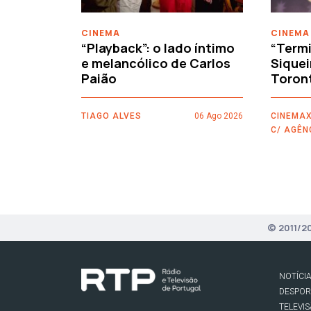
CINEMA
CINEMA
“Playback”: o lado íntimo
“Termi
e melancólico de Carlos
Siquei
Paião
Toron
TIAGO ALVES
06 Ago 2026
CINEMAX
C/ AGÊN
© 2011/2
NOTÍCI
DESPO
TELEVI