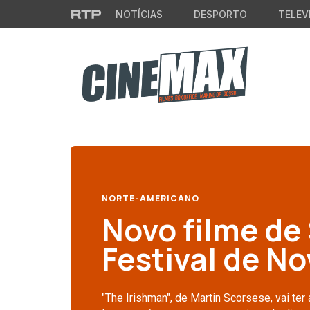
Saltar para o conteúdo principal
NOTÍCIAS
DESPORTO
TELEV
NORTE-AMERICANO
Novo filme de 
Festival de No
"The Irishman", de Martin Scorsese, vai ter