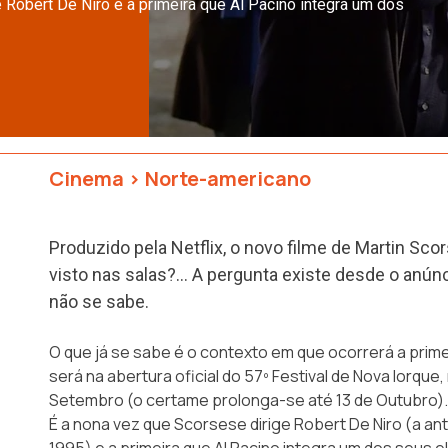
e Robert De Niro e a primeira que Al Pacino integra um dos
Cinema
>
Norte-americano
Produzido pela Netflix, o novo filme de Martin Scor
visto nas salas?… A pergunta existe desde o anún
não se sabe.
O que já se sabe é o contexto em que ocorrerá a prime
será na abertura oficial do
57º Festival de Nova Iorque
,
Setembro (o certame prolonga-se até 13 de Outubro).
É a nona vez que Scorsese dirige Robert De Niro (a ant
1995) e a primeira que Al Pacino integra um dos seus e