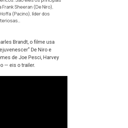
ta Frank Sheeran (De Niro),
offa (Pacino), líder dos
steriosas…
harles Brandt, o filme usa
rejuvenescer" De Niro e
omes de Joe Pesci, Harvey
— eis o trailer.