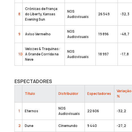
Crónicas de França
NOS
8
do Liberty, Kansas
26 549
-32,3
Audiovisuais
Evening Sun
NOS
9
Aviso Vermelho
19 896
-48,7
Audiovisuais
Velozes & Traquinas:
NOS
10
A Grande Corrida na
18 997
-17,8
Audiovisuais
Neve
ESPECTADORES
Variação
Título
Distribuidor
Espectadores
%
NOS
1
Eternos
22 606
-32,2
Audiovisuais
2
Dune
Cinemundo
9 440
-27,2