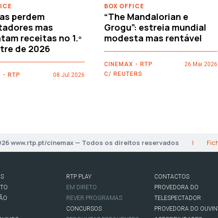
ICE
BOX OFFICE
as perdem
“The Mandalorian e
tadores mas
Grogu”: estreia mundial
am receitas no 1.º
modesta mas rentável
tre de 2026
CINEMAX - RTP
26 Mai 2026
C/ REUTERS
 - RTP
08 Jul 2026
026 www.rtp.pt/cinemax — Todos os direitos reservados
|
Fic
AS
RTP PLAY
CONTACTOS
RTO
EM DIRETO
PROVEDORA DO
SÃO
REVER PROGRAMAS
TELESPECTADOR
CONCURSOS
PROVEDORA DO OUVIN