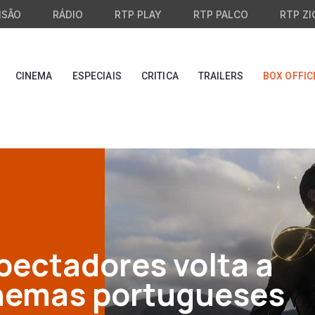
ISÃO
RÁDIO
RTP PLAY
RTP PALCO
RTP ZI
CINEMA
ESPECIAIS
CRITICA
TRAILERS
BOX OFFIC
ectadores volta a
inemas portugueses