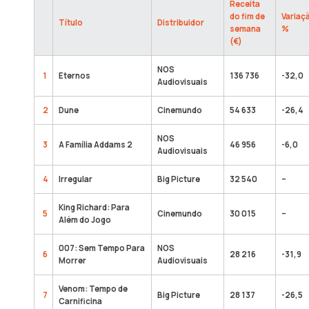
Receita
do fim de
Variaç
Título
Distribuidor
semana
%
(€)
NOS
1
Eternos
136 736
-32,0
Audiovisuais
2
Dune
Cinemundo
54 633
-26,4
NOS
3
A Família Addams 2
46 956
-6,0
Audiovisuais
4
Irregular
Big Picture
32 540
–
King Richard: Para
5
Cinemundo
30 015
–
Além do Jogo
007: Sem Tempo Para
NOS
6
28 216
-31,9
Morrer
Audiovisuais
Venom: Tempo de
7
Big Picture
28 137
-26,5
Carnificina