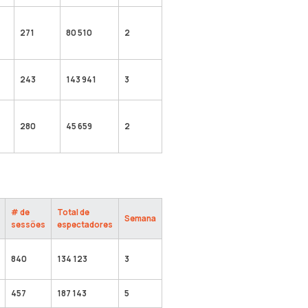
271
80 510
2
243
143 941
3
280
45 659
2
# de
Total de
Semana
sessões
espectadores
840
134 123
3
457
187 143
5