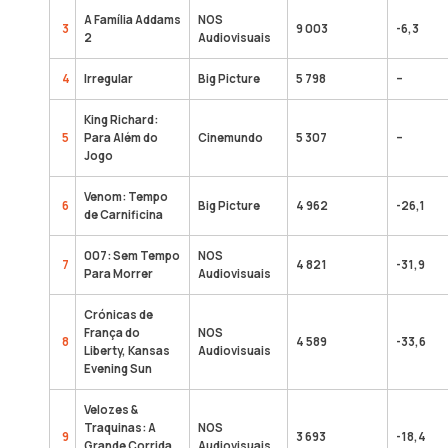
A Família Addams
NOS
3
9 003
-6,3
2
Audiovisuais
4
Irregular
Big Picture
5 798
–
King Richard:
5
Para Além do
Cinemundo
5 307
–
Jogo
Venom: Tempo
6
Big Picture
4 962
-26,1
de Carnificina
007: Sem Tempo
NOS
7
4 821
-31,9
Para Morrer
Audiovisuais
Crónicas de
França do
NOS
8
4 589
-33,6
Liberty, Kansas
Audiovisuais
Evening Sun
Velozes &
Traquinas: A
NOS
9
3 693
-18,4
Grande Corrida
Audiovisuais