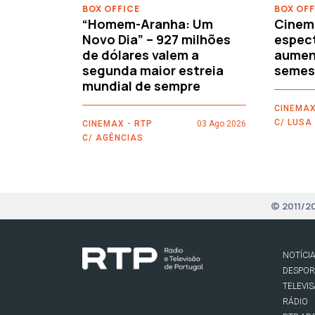
BOX OFFICE
BOX OFF
“Homem-Aranha: Um
Cinem
Novo Dia” – 927 milhões
espec
de dólares valem a
aument
segunda maior estreia
semes
mundial de sempre
CINEMAX
C/ LUSA
CINEMAX - RTP
03 Ago 2026
C/ AGÊNCIAS
© 2011/2
NOTÍCI
DESPO
TELEVI
RÁDIO