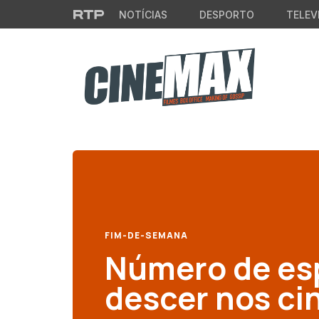
Saltar para o conteúdo principal
NOTÍCIAS
DESPORTO
TELEV
FIM-DE-SEMANA
Número de esp
descer nos c