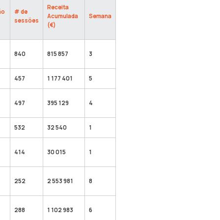
Receita
ão
# de
Acumulada
Semana
sessões
(€)
840
815 857
3
457
1 177 401
5
497
395 129
4
532
32 540
1
414
30 015
1
252
2 553 981
8
288
1 102 983
6