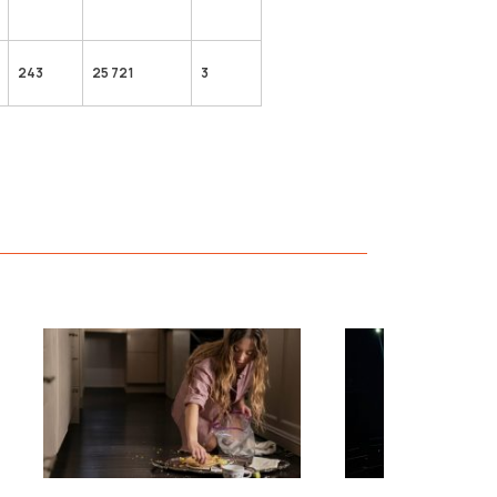
243
25 721
3
›