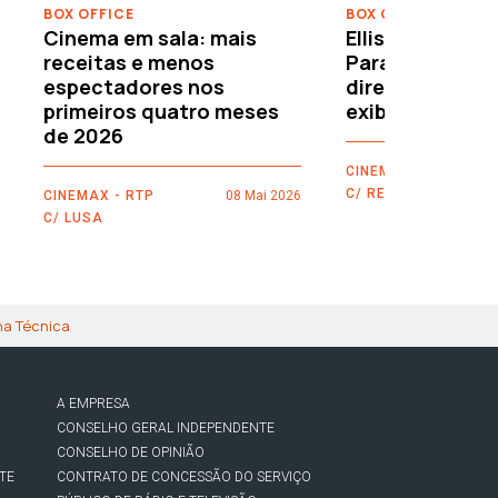
BOX OFFICE
BOX OFFICE
Cinema em sala: mais
Ellison leva o c
receitas e menos
Paramount–War
espectadores nos
directamente 
primeiros quatro meses
exibidores
de 2026
CINEMAX - RTP
C/ REUTERS
CINEMAX - RTP
08 Mai 2026
C/ LUSA
ha Técnica
A EMPRESA
CONSELHO GERAL INDEPENDENTE
CONSELHO DE OPINIÃO
TE
CONTRATO DE CONCESSÃO DO SERVIÇO