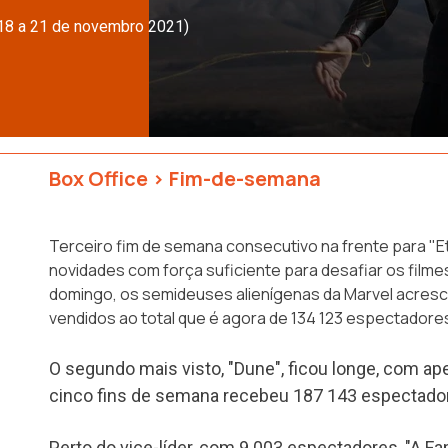
(18 a 21 de novembro 2021)
Box Office
>
Fim-de-semana
Terceiro fim de semana consecutivo na frente para "E
novidades com força suficiente para desafiar os filmes
domingo, os semideuses alienígenas da Marvel acresc
vendidos ao total que é agora de 134 123 espectadore
O segundo mais visto, "Dune", ficou longe, com a
cinco fins de semana recebeu 187 143 espectado
Perto do vice-líder, com 9 003 espectadores, "A Fa