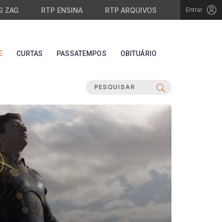
G ZAG
RTP ENSINA
RTP ARQUIVOS
Entrar
E
CURTAS
PASSATEMPOS
OBITUÁRIO