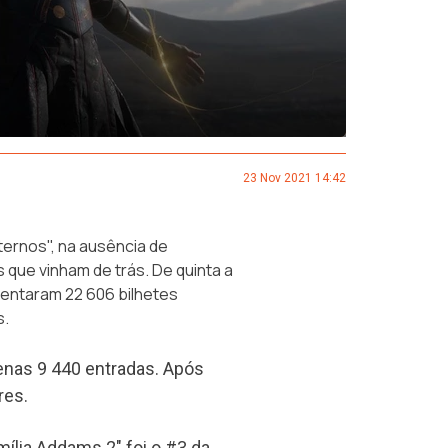
23 Nov 2021 14:42
ternos", na ausência de
 que vinham de trás. De quinta a
entaram 22 606 bilhetes
s.
penas 9 440 entradas. Após
res.
mília Addams 2" foi o #3 da