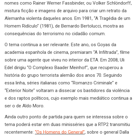
nomes como Rainer Werner Fassbinder, ou Volker Schlöndorff,
mistura ficção e imagens de arquivo para criar um retrato da
Alemanha violenta daqueles anos. Em 1981, “A Tragédia de um
Homem Ridículo” (1981), de Bernardo Bertolucci, mostra as
consequências do terrorismo no cidadão comum.
O tema continua a ser relevante. Este ano, os Goyas da
academia espanhola de cinema, premiaram “A Infiltrada”, filme
sobre uma agente que viveu no interior da ETA. Em 2008, Uli
Edel dirigiu “O Complexo Baader Meinhof”, que recuperou a
história do grupo terrorista alemão dos anos 70. Seguindo
essa linha, séries italianas como “Romanzo Criminale” e
“Exterior Noite” voltaram a dissecar os bastidores da violência
e dos raptos políticos, cujo exemplo mais mediático continua a
ser o de Aldo Moro.
Ainda outro ponto de partida para quem se interessa sobre o
tema poderá estar em duas minisséries que a RTP2 transmitiu
recentemente:
“Os Homens do General”
, sobre o general Dalla