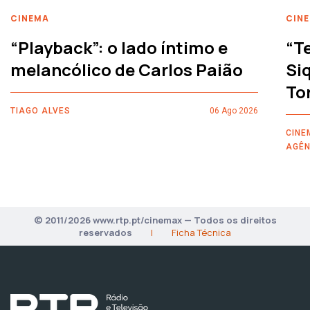
CINEMA
CIN
“Playback”: o lado íntimo e
“T
melancólico de Carlos Paião
Siq
To
TIAGO ALVES
06 Ago 2026
CINE
AGÊN
© 2011/2026 www.rtp.pt/cinemax — Todos os direitos
reservados
|
Ficha Técnica