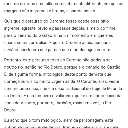
mesmo rio, mas num sítio completamente diferente em que as
margens são íngremes e brutas, digamos assim.
Quis que o percurso do Caronte fosse desde esse sítio
íngreme, agreste, bruto e passasse depois, a meio do filme,
para o cenário do Gastão. E há um momento em que eles
quase se cruzam, aliás. E que o Caronte acabasse num
cenário aberto em que parece que o rio desagua no mar.
Portanto, este percurso todo do Caronte não poderia ser
noutro rio, senão no Rio Douro, porque é o cenário do Gastão.
É, de alguma forma, mitológica, deste ponto de vista que
começa num sítio muito virgem ainda. O Caronte, aliás, veste
sempre uma capa, que é a capa tradicional do traje de Miranda
do Douro. E usa também o valboeiro, que é um barco típico da
zona de Valbom, portanto, também, mais uma vez, o Rio
Douro.
Eu acho que o tom mitológico, além da personagem, está
sobretudo no rio. Poderíamos dizer em qualquer rio, até pela