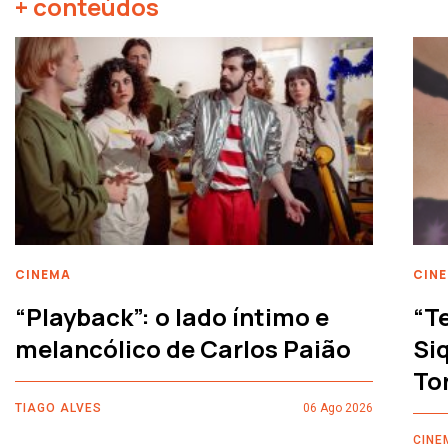
+ conteúdos
CINEMA
CIN
“Playback”: o lado íntimo e
“T
melancólico de Carlos Paião
Siq
To
TIAGO ALVES
06 Ago 2026
CINE