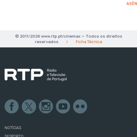
AGÊN
© 2011/2026 www.rtp.pt/cinemax — Todos os direitos
reservados
|
Ficha Técnica
NOTÍCIAS
DESPORTO