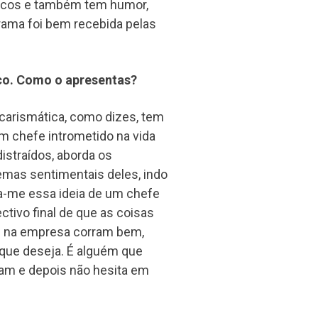
áticos e também tem humor,
rama foi bem recebida pelas
ico. Como o apresentas?
 carismática, como dizes, tem
um chefe intrometido na vida
istraídos, aborda os
emas sentimentais deles, indo
va-me essa ideia de um chefe
tivo final de que as coisas
as na empresa corram bem,
 que deseja. É alguém que
am e depois não hesita em