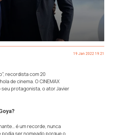
19 Jan 2022 19:21
o", recordista com 20
hola de cinema. O CINEMAX
 seu protagonista, o ator Javier
 Goya?
lhante… é um recorde, nunca
e podia ser nomeado porque o