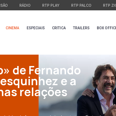
ISÃO
RÁDIO
RTP PLAY
RTP PALCO
RTP ZI
CINEMA
ESPECIAIS
CRITICA
TRAILERS
BOX OFFIC
o» de Fernando
esquinhez e a
nas relações