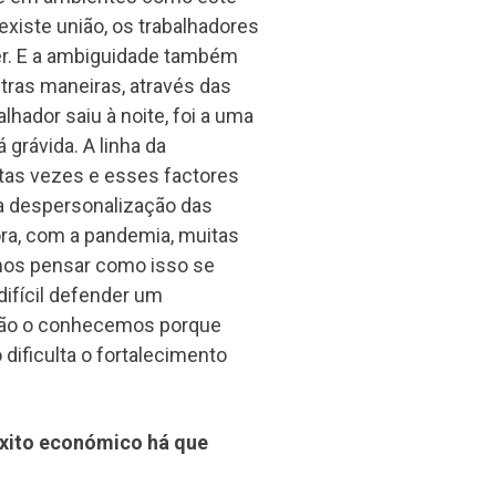
iste união, os trabalhadores
r. E a ambiguidade também
ras maneiras, através das
hador saiu à noite, foi a uma
grávida. A linha da
itas vezes e esses factores
a despersonalização das
ra, com a pandemia, muitas
mos pensar como isso se
 difícil defender um
 não o conhecemos porque
 dificulta o fortalecimento
 êxito económico há que