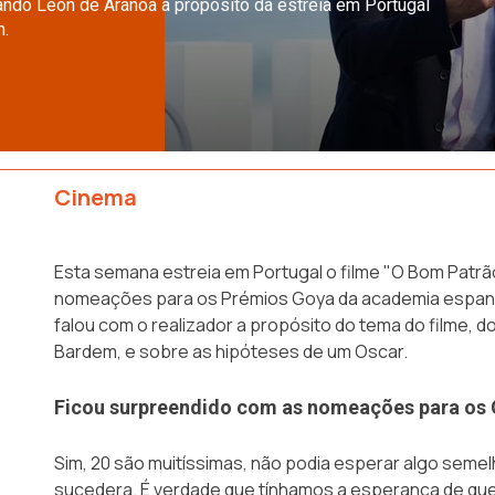
nando Léon de Aranoa a propósito da estreia em Portugal
m.
Cinema
Esta semana estreia em Portugal o filme "O Bom Patrã
nomeações para os Prémios Goya da academia espan
falou com o realizador a propósito do tema do filme, do
Bardem, e sobre as hipóteses de um Oscar.
Ficou surpreendido com as nomeações para os
Sim, 20 são muitíssimas, não podia esperar algo seme
sucedera. É verdade que tínhamos a esperança de qu