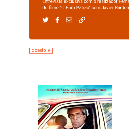
Entrevista exclusiva com o realizador Fer
do filme "O Bom Patrão" com Javier Barde
COMÉDIA