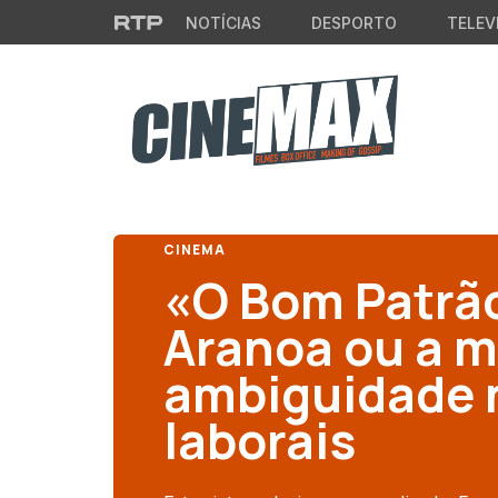
Saltar para o conteúdo principal
NOTÍCIAS
DESPORTO
TELEV
CINEMA
«O Bom Patrã
Aranoa ou a m
ambiguidade 
laborais