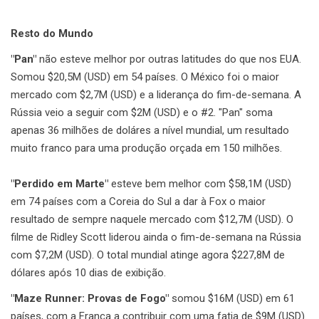
Resto do Mundo
"Pan"
não esteve melhor por outras latitudes do que nos EUA.
Somou $20,5M (USD) em 54 países. O México foi o maior
mercado com $2,7M (USD) e a liderança do fim-de-semana. A
Rússia veio a seguir com $2M (USD) e o #2. "Pan" soma
apenas 36 milhões de doláres a nível mundial, um resultado
muito franco para uma produção orçada em 150 milhões.
"Perdido em Marte"
esteve bem melhor com $58,1M (USD)
em 74 países com a Coreia do Sul a dar à Fox o maior
resultado de sempre naquele mercado com $12,7M (USD). O
filme de Ridley Scott liderou ainda o fim-de-semana na Rússia
com $7,2M (USD). O total mundial atinge agora $227,8M de
dólares após 10 dias de exibição.
"Maze Runner: Provas de Fogo"
somou $16M (USD) em 61
países, com a França a contribuir com uma fatia de $9M (USD).