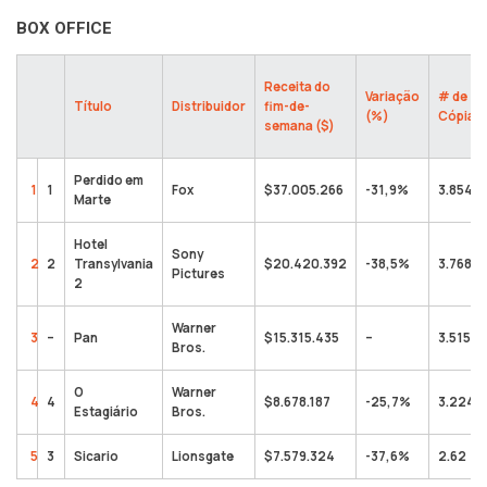
BOX OFFICE
Receita do
Variação
# de
Título
Distribuidor
fim-de-
(%)
Cópias
semana ($)
Perdido em
1
1
Fox
$37.005.266
-31,9%
3.854
Marte
Hotel
Sony
2
2
Transylvania
$20.420.392
-38,5%
3.768
Pictures
2
Warner
3
–
Pan
$15.315.435
–
3.515
Bros.
O
Warner
4
4
$8.678.187
-25,7%
3.224
Estagiário
Bros.
5
3
Sicario
Lionsgate
$7.579.324
-37,6%
2.62