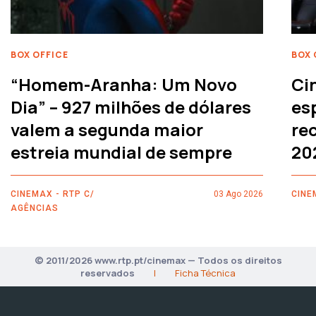
BOX OFFICE
BOX 
“Homem-Aranha: Um Novo
Ci
Dia” – 927 milhões de dólares
es
valem a segunda maior
rec
estreia mundial de sempre
20
CINEMAX - RTP C/
03 Ago 2026
CINE
AGÊNCIAS
© 2011/2026 www.rtp.pt/cinemax — Todos os direitos
reservados
|
Ficha Técnica