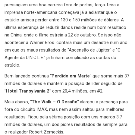
pressagiam uma boa carreira fora de portas, terça-feira a
imprensa norte-americana começava já a adiantar que o
estúdio arrisca perder entre 130 e 150 milhões de dólares. A
última esperança de reduzir danos reside num bom resultado
na China, onde o filme estreia a 22 de outubro. Se isso não
acontecer a Warner Bros. contará mais um desastre num ano
em que os maus resultados de "Ascensão de Júpiter" e "O
Agente da U.N.C.L.E." já tinham complicado as contas do
estúdio.
Bem lançado continua
"Perdido em Marte"
que soma mais 37
milhões de dólares e mantém a posição de líder seguido de
"Hotel Transylvania 2"
com 20,4 milhões, em #2.
Mais abaixo,
"The Walk – O Desafio"
alargou a presença para
fora do circuito IMAX, mas nem assim saltou para melhores
resultados. Ficou pela sétima posição com uns magros 3,7
milhões de dólares, um dos piores resultados de sempre para
o realizador Robert Zemeckis.