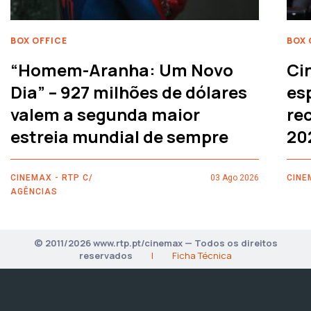
BOX OFFICE
BOX 
“Homem-Aranha: Um Novo
Ci
Dia” – 927 milhões de dólares
es
valem a segunda maior
rec
estreia mundial de sempre
20
CINEMAX - RTP C/
03 Ago 2026
CINE
AGÊNCIAS
© 2011/2026 www.rtp.pt/cinemax — Todos os direitos
reservados
|
Ficha Técnica