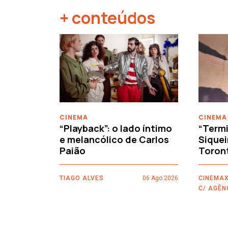
+ conteúdos
‹
CINEMA
CINEMA
“Playback”: o lado íntimo
“Termi
e melancólico de Carlos
Siquei
Paião
Toron
TIAGO ALVES
06 Ago 2026
CINEMAX
C/ AGÊN