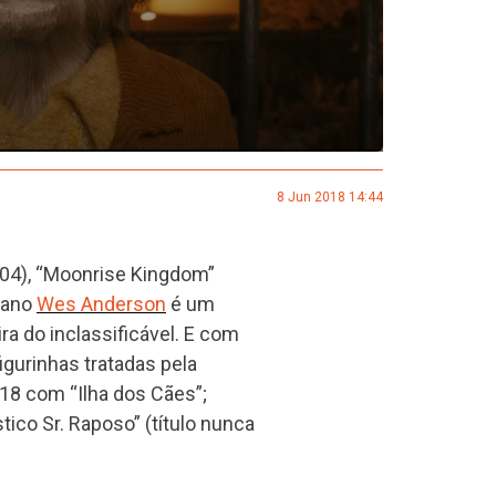
8 Jun 2018 14:44
004), “Moonrise Kingdom”
cano
Wes Anderson
é um
ra do inclassificável. E com
gurinhas tratadas pela
18 com “Ilha dos Cães”;
ico Sr. Raposo” (título nunca