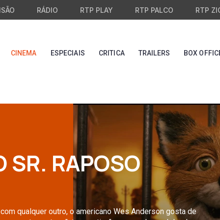
ISÃO
RÁDIO
RTP PLAY
RTP PALCO
RTP ZI
CINEMA
ESPECIAIS
CRITICA
TRAILERS
BOX OFFIC
O SR. RAPOSO
 com qualquer outro, o americano Wes Anderson gosta de