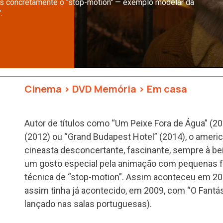
is concretamente o "stop-motion" — exemplo modelar da
.
Cinema
>
DVD Memória
>
Em casa
Autor de títulos como “Um Peixe Fora de Água” (2
(2012) ou “Grand Budapest Hotel” (2014), o ameri
cineasta desconcertante, fascinante, sempre à bei
um gosto especial pela animação com pequenas fi
técnica de “stop-motion”. Assim aconteceu em 20
assim tinha já acontecido, em 2009, com “O Fantást
lançado nas salas portuguesas).