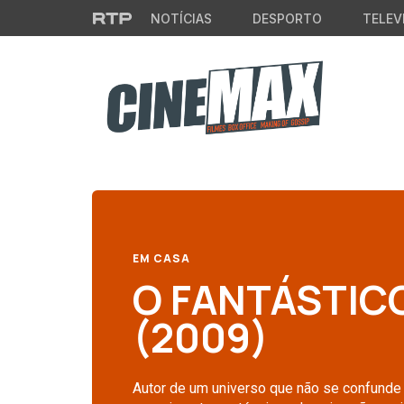
Saltar para o conteúdo principal
NOTÍCIAS
DESPORTO
TELEV
EM CASA
O FANTÁSTIC
(2009)
Autor de um universo que não se confunde