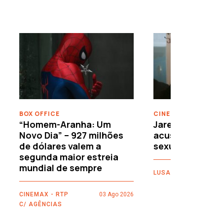
›
BOX OFFICE
CINEMA
“Homem-Aranha: Um
Jared Leto reje
Novo Dia” – 927 milhões
acusações de 
de dólares valem a
sexuais
segunda maior estreia
mundial de sempre
LUSA
CINEMAX - RTP
03 Ago 2026
C/ AGÊNCIAS