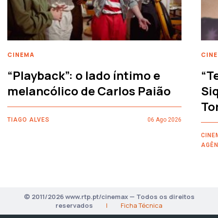
CINEMA
CIN
“Playback”: o lado íntimo e
“T
melancólico de Carlos Paião
Siq
To
TIAGO ALVES
06 Ago 2026
CINE
AGÊN
© 2011/2026 www.rtp.pt/cinemax — Todos os direitos
reservados
|
Ficha Técnica