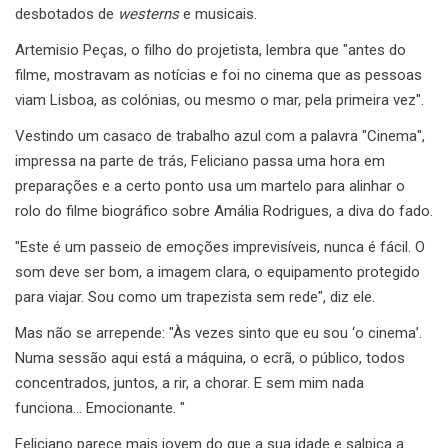
desbotados de
westerns
e musicais.
Artemisio Peças, o filho do projetista, lembra que "antes do
filme, mostravam as notícias e foi no cinema que as pessoas
viam Lisboa, as colónias, ou mesmo o mar, pela primeira vez".
Vestindo um casaco de trabalho azul com a palavra "Cinema",
impressa na parte de trás, Feliciano passa uma hora em
preparações e a certo ponto usa um martelo para alinhar o
rolo do filme biográfico sobre Amália Rodrigues, a diva do fado.
"Este é um passeio de emoções imprevisíveis, nunca é fácil. O
som deve ser bom, a imagem clara, o equipamento protegido
para viajar. Sou como um trapezista sem rede", diz ele.
Mas não se arrepende: "Às vezes sinto que eu sou ‘o cinema’.
Numa sessão aqui está a máquina, o ecrã, o público, todos
concentrados, juntos, a rir, a chorar. E sem mim nada
funciona… Emocionante. "
Feliciano parece mais jovem do que a sua idade e salpica a