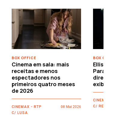
›
BOX OFFICE
BOX OFFICE
Cinema em sala: mais
Ellison leva o c
receitas e menos
Paramount–War
espectadores nos
directamente 
primeiros quatro meses
exibidores
de 2026
CINEMAX - RTP
C/ REUTERS
CINEMAX - RTP
08 Mai 2026
C/ LUSA