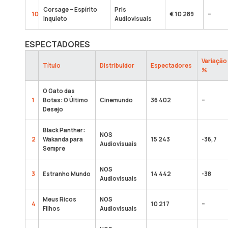
Corsage – Espírito
Pris
10
€ 10 289
–
Inquieto
Audiovisuais
ESPECTADORES
Variação
Título
Distribuidor
Espectadores
%
O Gato das
1
Botas: O Último
Cinemundo
36 402
–
Desejo
Black Panther:
NOS
2
Wakanda para
15 243
-36,7
Audiovisuais
Sempre
NOS
3
Estranho Mundo
14 442
-38
Audiovisuais
Meus Ricos
NOS
4
10 217
–
Filhos
Audiovisuais