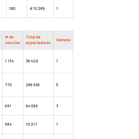
180
€ 10 289
1
# de
Total de
Semana
sessões
espectadores
1 134
36 402
1
770
286 936
5
691
64 065
3
584
10 217
1