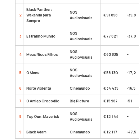
Black Panther:
NOS
2
Wakanda para
€ 91 858
-39,8
Audiovisuais
Sempre
NOS
3
Estranho Mundo
€ 77 821
-37,9
Audiovisuais
NOS
4
Meus Ricos Filhos
€ 60 835
–
Audiovisuais
NOS
5
O Menu
€ 58 130
-17,2
Audiovisuais
6
Noite Violenta
Cinemundo
€ 34 435
-16,5
7
O Amigo Crocodilo
Big Picture
€ 15 967
-51
NOS
8
Top Gun: Maverick
€ 12 744
–
Audiovisuais
9
Black Adam
Cinemundo
€ 12 117
-47,5