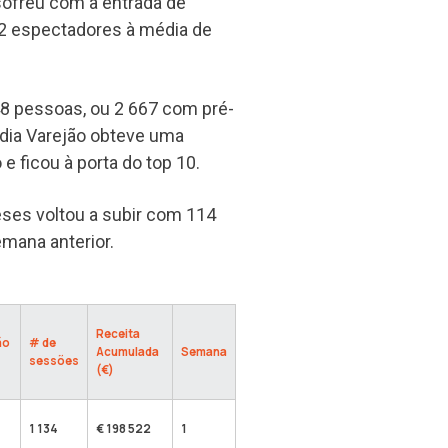
sofreu com a entrada de
2 espectadores à média de
8 pessoas, ou 2 667 com pré-
áudia Varejão obteve uma
 ficou à porta do top 10.
eses voltou a subir com 114
mana anterior.
Receita
ão
# de
Acumulada
Semana
sessões
(€)
1 134
€ 198 522
1