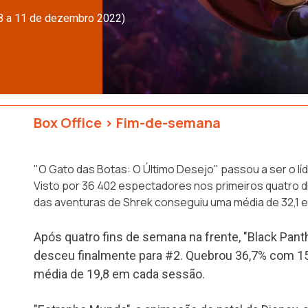
(8 a 11 de dezembro 2022)
Box Office
>
Fim-de-semana
"O Gato das Botas: O Último Desejo" passou a ser o lí
Visto por 36 402 espectadores nos primeiros quatro di
das aventuras de Shrek conseguiu uma média de 32,1
Após quatro fins de semana na frente, "Black Pan
desceu finalmente para #2. Quebrou 36,7% com 15
média de 19,8 em cada sessão.