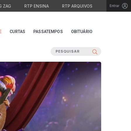
G ZAG
RTP ENSINA
RTP ARQUIVOS
Entrar
E
CURTAS
PASSATEMPOS
OBITUÁRIO