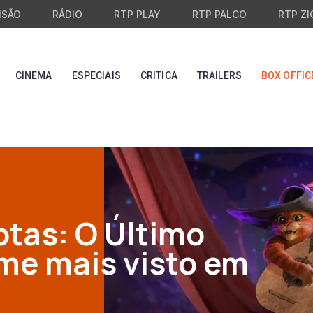
ISÃO
RÁDIO
RTP PLAY
RTP PALCO
RTP ZI
CINEMA
ESPECIAIS
CRITICA
TRAILERS
BOX OFFIC
otas: O Último
lme mais visto em