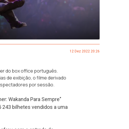
12 Dez 2022 20:26
der do box office português.
as de exibição, o filme derivado
 espectadores por sessão.
ther: Wakanda Para Sempre"
 243 bilhetes vendidos a uma