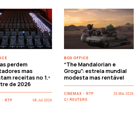
ICE
BOX OFFICE
as perdem
“The Mandalorian e
tadores mas
Grogu”: estreia mundial
am receitas no 1.º
modesta mas rentável
tre de 2026
CINEMAX - RTP
26 Mai 2026
C/ REUTERS
 - RTP
08 Jul 2026