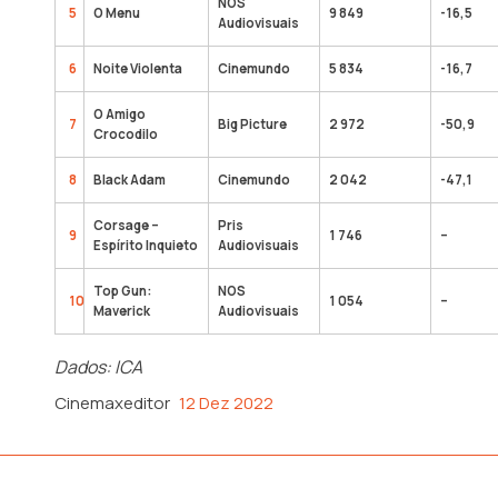
NOS
5
O Menu
9 849
-16,5
Audiovisuais
6
Noite Violenta
Cinemundo
5 834
-16,7
O Amigo
7
Big Picture
2 972
-50,9
Crocodilo
8
Black Adam
Cinemundo
2 042
-47,1
Corsage –
Pris
9
1 746
–
Espírito Inquieto
Audiovisuais
Top Gun:
NOS
10
1 054
–
Maverick
Audiovisuais
Dados: ICA
Cinemaxeditor
12 Dez 2022