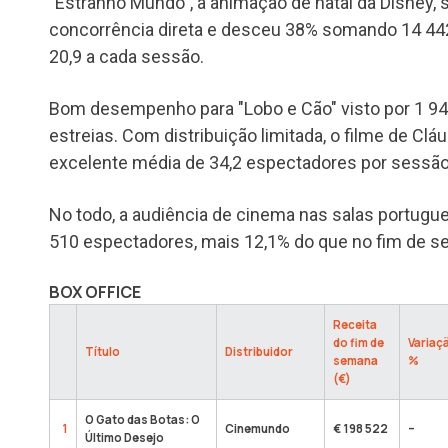
"Estranho Mundo", a animação de natal da Disney, 
concorrência direta e desceu 38% somando 14 44
20,9 a cada sessão.
Bom desempenho para "Lobo e Cão" visto por 1 94
estreias. Com distribuição limitada, o filme de Cl
excelente média de 34,2 espectadores por sessão e
No todo, a audiência de cinema nas salas portugu
510 espectadores, mais 12,1% do que no fim de se
BOX OFFICE
Receita
do fim de
Variaç
Título
Distribuidor
semana
%
(€)
O Gato das Botas: O
1
Cinemundo
€ 198 522
–
Último Desejo