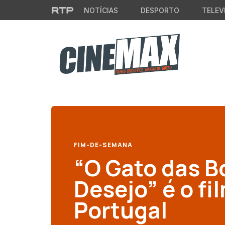
Saltar para o conteúdo principal
NOTÍCIAS
DESPORTO
TELEV
FIM-DE-SEMANA
“O Gato das B
Desejo” é o fi
Portugal