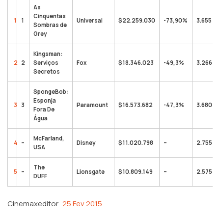
As
Cinquentas
1
1
Universal
$22.259.030
-73,90%
3.655
Sombras de
Grey
Kingsman:
2
2
Serviços
Fox
$18.346.023
-49,3%
3.266
Secretos
SpongeBob:
Esponja
3
3
Paramount
$16.573.682
-47,3%
3.680
Fora De
Água
McFarland,
4
–
Disney
$11.020.798
–
2.755
USA
The
5
–
Lionsgate
$10.809.149
–
2.575
DUFF
Cinemaxeditor
25 Fev 2015