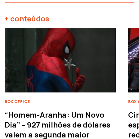
+ conteúdos
BOX OFFICE
BOX 
“Homem-Aranha: Um Novo
Ci
Dia” – 927 milhões de dólares
es
valem a segunda maior
rec