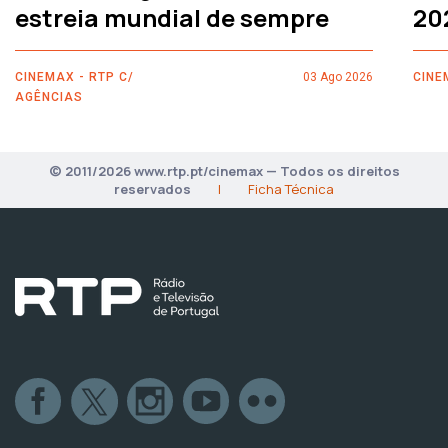
estreia mundial de sempre
20
CINEMAX - RTP C/
03 Ago 2026
CINE
AGÊNCIAS
© 2011/2026 www.rtp.pt/cinemax — Todos os direitos
reservados
|
Ficha Técnica