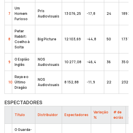
Um
Pris
7
Homem
13 076,25
-17,8
24
189 39
Audiovisuais
Furioso
Peter
Rabbit:
8
Big Picture
12 103,69
-44,8
50
173 78
Coelho à
Solta
O Espião
NOS
9
10 277,08
-46,4
36
35 04
Inglês
Audiovisuais
Raya e o
NOS
10
Último
8 152,88
-11,9
22
232 62
Audiovisuais
Dragão
ESPECTADORES
Variação
# de
To
Título
Distribuidor
Espectadores
%
ecrãs
es
O Guarda-