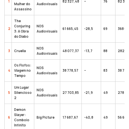
1
82 327,48
–
76
82 327
Mulher do
Audiovisuais
Assassino
The
Conjuring
NOS
2
61 665,45
-28,5
69
368 65
3: A Obra
Audiovisuais
do Diabo
NOS
3
Cruella
48 077,37
-13,7
88
282 36
Audiovisuais
Os Flofos:
NOS
4
Viagem no
38 778,57
–
83
38 778
Audiovisuais
Tempo
Um Lugar
NOS
5
Silencioso
27 703,85
-21,9
49
278 01
Audiovisuais
2
Demon
Slayer:
6
Big Picture
17 687,67
-40,8
49
56 699
Comboio
Infinito