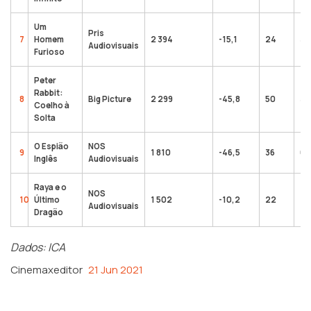
Um
Pris
7
Homem
2 394
-15,1
24
33
Audiovisuais
Furioso
Peter
Rabbit:
8
Big Picture
2 299
-45,8
50
33
Coelho à
Solta
O Espião
NOS
9
1 810
-46,5
36
6 
Inglês
Audiovisuais
Raya e o
NOS
10
Último
1 502
-10,2
22
44
Audiovisuais
Dragão
Dados: ICA
Cinemaxeditor
21 Jun 2021