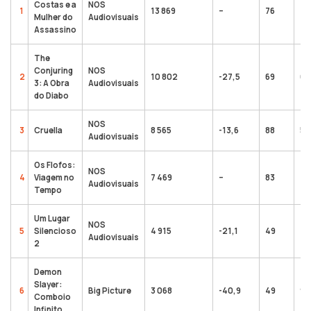
Costas e a
NOS
1
13 869
–
76
13
Mulher do
Audiovisuais
Assassino
The
Conjuring
NOS
2
10 802
-27,5
69
62
3: A Obra
Audiovisuais
do Diabo
NOS
3
Cruella
8 565
-13,6
88
50
Audiovisuais
Os Flofos:
NOS
4
Viagem no
7 469
–
83
7 
Audiovisuais
Tempo
Um Lugar
NOS
5
Silencioso
4 915
-21,1
49
48
Audiovisuais
2
Demon
Slayer:
6
Big Picture
3 068
-40,9
49
9 
Comboio
Infinito