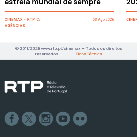
estreia mundial de sempre
20
CINEMAX - RTP C/
03 Ago 2026
CINE
AGÊNCIAS
© 2011/2026 www.rtp.pt/cinemax — Todos os direitos
reservados
|
Ficha Técnica