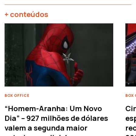
+ conteúdos
BOX OFFICE
BOX 
“Homem-Aranha: Um Novo
Ci
Dia” – 927 milhões de dólares
es
valem a segunda maior
rec