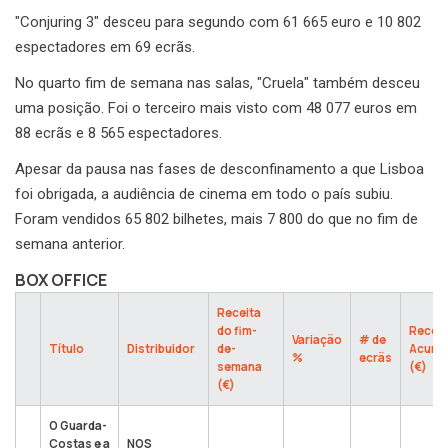
"Conjuring 3" desceu para segundo com 61 665 euro e 10 802
espectadores em 69 ecrãs.
No quarto fim de semana nas salas, "Cruela" também desceu
uma posição. Foi o terceiro mais visto com 48 077 euros em
88 ecrãs e 8 565 espectadores.
Apesar da pausa nas fases de desconfinamento a que Lisboa
foi obrigada, a audiência de cinema em todo o país subiu.
Foram vendidos 65 802 bilhetes, mais 7 800 do que no fim de
semana anterior.
BOX OFFICE
Receita
do fim-
Receit
Variação
# de
Título
Distribuidor
de-
Acumu
%
ecrãs
semana
(€)
(€)
O Guarda-
Costas e a
NOS