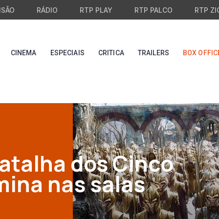
ISÃO
RÁDIO
RTP PLAY
RTP PALCO
RTP ZI
CINEMA
ESPECIAIS
CRITICA
TRAILERS
BOX OFFIC
Batalha dos Cinco
mina nas salas