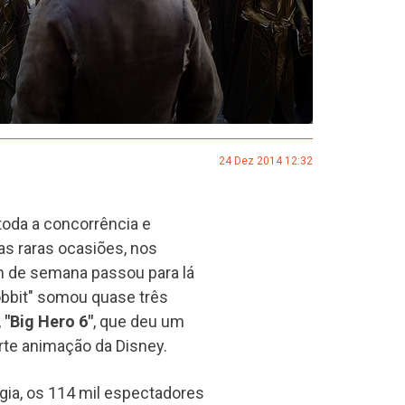
24 Dez 2014 12:32
toda a concorrência e
s raras ocasiões, nos
im de semana passou para lá
obbit" somou quase três
,
"Big Hero 6"
, que deu um
orte animação da Disney.
gia, os 114 mil espectadores