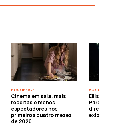
›
BOX OFFICE
BOX OFFICE
Cinema em sala: mais
Ellison leva o c
receitas e menos
Paramount–War
espectadores nos
directamente 
primeiros quatro meses
exibidores
de 2026