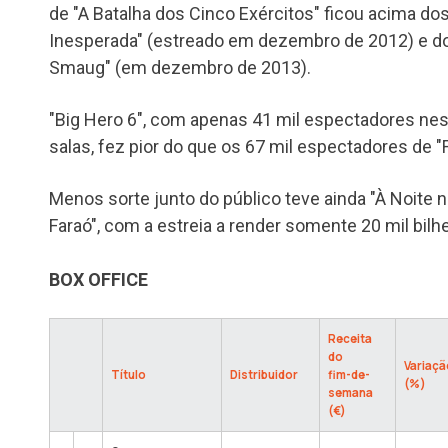
de "A Batalha dos Cinco Exércitos" ficou acima d
Inesperada" (estreado em dezembro de 2012) e do
Smaug" (em dezembro de 2013).
"Big Hero 6", com apenas 41 mil espectadores nes
salas, fez pior do que os 67 mil espectadores de "F
Menos sorte junto do público teve ainda "À Noite
Faraó", com a estreia a render somente 20 mil bilh
BOX OFFICE
Receita
do
Variaçã
Título
Distribuidor
fim-de-
(%)
semana
(€)