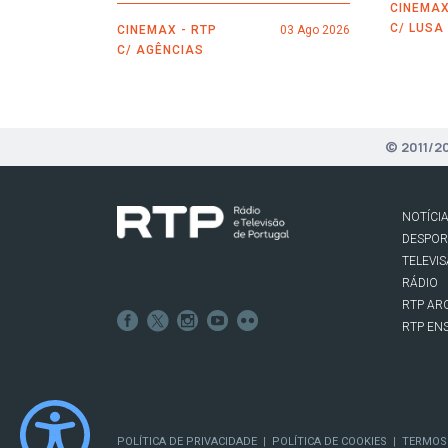
CINEMAX
C/ LUSA
CINEMAX - RTP
03 Ago 2026
C/ AGÊNCIAS
© 2011/2
NOTÍCI
DESPO
TELEVI
RÁDIO
RTP AR
RTP EN
POLÍTICA DE PRIVACIDADE
POLÍTICA DE COOKIES
TERMOS
|
|