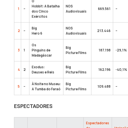
O
Hobbit: A Batalha
NOS
1
–
669.561
–
dos Cinco
Audiovisuais
Exércitos
Big
NOS
2
–
213.446
–
Hero 6
Audiovisuais
Os
Big
3
1
Pinguins de
187.198
-29,1%
Picture Films
Madagáscar
Exodus:
Big
4
2
162.196
-40,1%
Deuses e Reis
Picture Films
À Noite no Museu:
Big
5
–
109.488
–
A Tumba do Faraó
Picture Films
ESPECTADORES
Espectadores