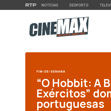
Saltar para o conteúdo principal
NOTÍCIAS
DESPORTO
TELEV
FIM-DE-SEMANA
“O Hobbit: A 
Exércitos” do
portuguesas