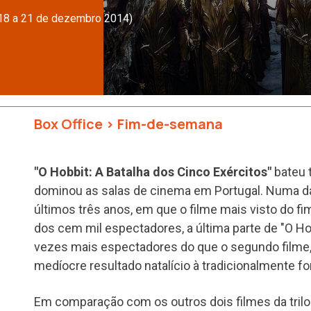
(18 a 21 de dezembro 2014)
Box Office
>
Fim-de-semana
"O Hobbit: A Batalha dos Cinco Exércitos"
bateu 
dominou as salas de cinema em Portugal. Numa da
últimos três anos, em que o filme mais visto do f
dos cem mil espectadores, a última parte de "O H
vezes mais espectadores do que o segundo filme
medíocre resultado natalício à tradicionalmente f
Em comparação com os outros dois filmes da trilo