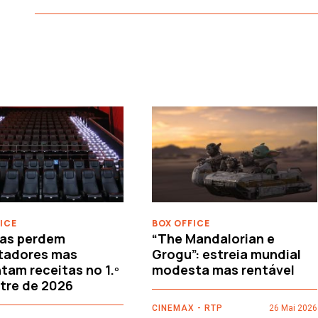
ICE
BOX OFFICE
as perdem
“The Mandalorian e
tadores mas
Grogu”: estreia mundial
am receitas no 1.º
modesta mas rentável
tre de 2026
CINEMAX - RTP
26 Mai 2026