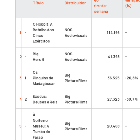
do
Variaçã
Título
Distribuidor
fim-de-
(%)
semana
O Hobbit: A
Batalha dos
NOS
1
–
114.196
–
Cinco
Audiovisuais
Exércitos
Big
NOS
2
–
41.398
–
Hero 6
Audiovisuais
Os
Big
3
1
Pinguins de
36.525
-26,8%
Picture Films
Madagáscar
Exodus:
Big
4
2
27.323
-38,7%
Deuses e Reis
Picture Films
À
Noite no
Big
5
–
Museu: A
20.468
–
Picture Films
Tumba do
Faraó