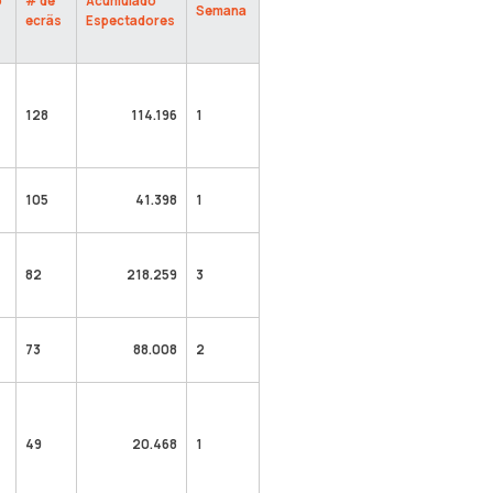
o
# de
Acumulado
Semana
ecrãs
Espectadores
128
114.196
1
105
41.398
1
82
218.259
3
73
88.008
2
49
20.468
1