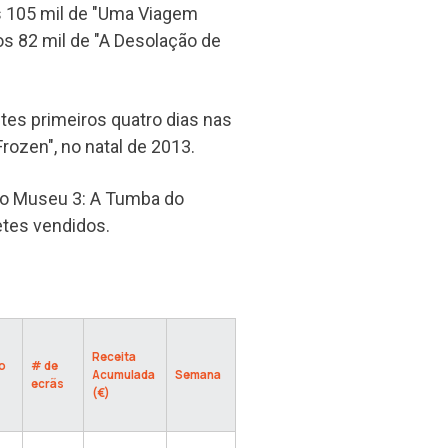
os 105 mil de "Uma Viagem
s 82 mil de "A Desolação de
tes primeiros quatro dias nas
rozen", no natal de 2013.
 no Museu 3: A Tumba do
etes vendidos.
Receita
o
# de
Acumulada
Semana
ecrãs
(€)