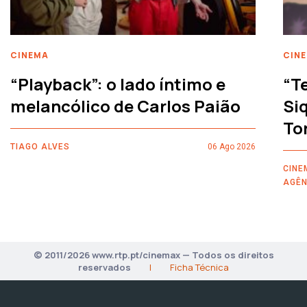
CINEMA
CIN
“Playback”: o lado íntimo e
“T
melancólico de Carlos Paião
Siq
To
TIAGO ALVES
06 Ago 2026
CINE
AGÊN
© 2011/2026 www.rtp.pt/cinemax — Todos os direitos
reservados
|
Ficha Técnica