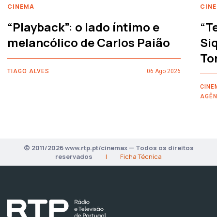
CINEMA
CIN
“Playback”: o lado íntimo e
“T
melancólico de Carlos Paião
Siq
To
TIAGO ALVES
06 Ago 2026
CINE
AGÊN
© 2011/2026 www.rtp.pt/cinemax — Todos os direitos
reservados
|
Ficha Técnica