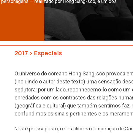
de personagens — realizado por Hong Sang-soo, é um dos
2017
>
Especiais
O universo do coreano Hong Sang-soo provoca e
(incluindo o autor deste texto) uma sensação de
sedutora: por um lado, reconhecemo-lo como um c
enredados com os contrastes das relações humanas
(geográfica e cultural) que também sentimos faz-
confundimos os sinais pertinentes e os merament
Neste pressuposto, o seu filme na competição de Ca