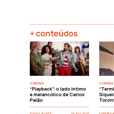
+ conteúdos
‹
CINEMA
CINEMA
“Playback”: o lado íntimo
“Termi
e melancólico de Carlos
Siquei
Paião
Toron
TIAGO ALVES
06 Ago 2026
CINEMAX