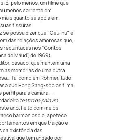
s. É, pelo menos, um filme que
 ou menos corrente em
o mais quanto se apoia em
 suas fissuras.
ez se possa dizer que "Geu-hu" é
gem das relações amorosas que,
is requintadas nos "Contos
asa de Maud", de 1969).
editor, casado, que mantém uma
om as memórias de uma outra
sa… Tal como em Rohmer, tudo
caso que Hong Sang-soo os filma
 perfil para a câmara —
erdadeiro
teatro da palavra
.
deste ano. Feito com meios
branco harmonioso e, apetece
mportamentos em que traição e
s da existência das
estival que tem andado por