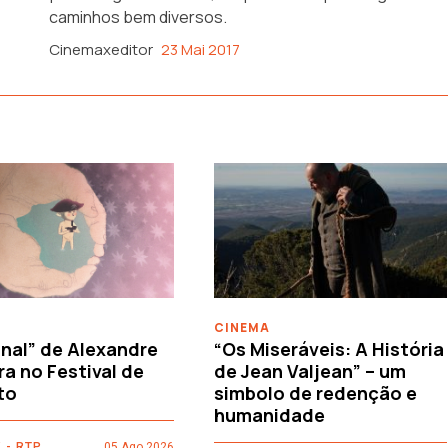
caminhos bem diversos.
Cinemaxeditor
23 Mai 2017
CINEMA
nal” de Alexandre
“Os Miseráveis: A História
ra no Festival de
de Jean Valjean” – um
to
simbolo de redenção e
humanidade
 - RTP
05 Ago 2026