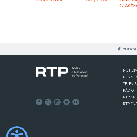
C/ AGÊN
© 2011/2
NOTÍCI
DESPO
TELEVI
RÁDIO
RTP AR
RTP EN