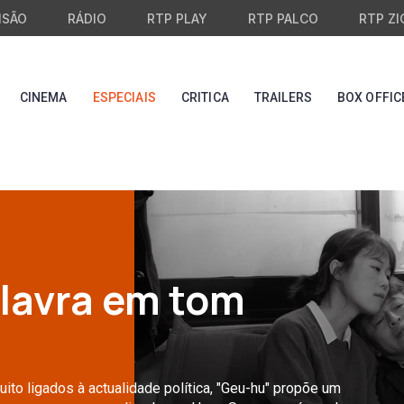
ISÃO
RÁDIO
RTP PLAY
RTP PALCO
RTP ZI
CINEMA
ESPECIAIS
CRITICA
TRAILERS
BOX OFFIC
alavra em tom
ito ligados à actualidade política, "Geu-hu" propõe um