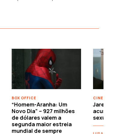
›
BOX OFFICE
CINEMA
“Homem-Aranha: Um
Jared Leto reje
Novo Dia” – 927 milhões
acusações de 
de dólares valem a
sexuais
segunda maior estreia
mundial de sempre
LUSA