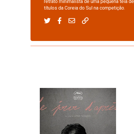
retrato minimalista de uma pequena teia 
títulos da Coreia do Sul na competição.