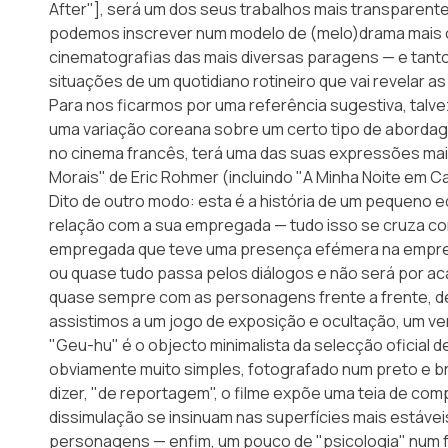
After"], será um dos seus trabalhos mais transparente
podemos inscrever num modelo de (melo)drama mais
cinematografias das mais diversas paragens — e tant
situações de um quotidiano rotineiro que vai revelar as
Para nos ficarmos por uma referência sugestiva, talv
uma variação coreana sobre um certo tipo de aborda
no cinema francês, terá uma das suas expressões ma
Morais" de Eric Rohmer (incluindo "A Minha Noite em C
Dito de outro modo: esta é a história de um pequeno 
relação com a sua empregada — tudo isso se cruza c
empregada que teve uma presença efémera na empre
ou quase tudo passa pelos diálogos e não será por a
quase sempre com as personagens frente a frente, de
assistimos a um jogo de exposição e ocultação, um v
"Geu-hu" é o objecto minimalista da selecção oficial 
obviamente muito simples, fotografado num preto e 
dizer, "de reportagem", o filme expõe uma teia de co
dissimulação se insinuam nas superfícies mais estávei
personagens — enfim, um pouco de "psicologia" num f