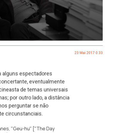
23 Mai 2017 0:33
m alguns espectadores
sconcertante, eventualmente
ineasta de temas universais
; por outro lado, a distância
nos perguntar se não
e circunstanciais.
nnes,
"Geu-hu"
["The Day