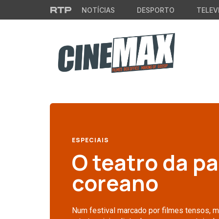
Saltar para o conteúdo principal
NOTÍCIAS
DESPORTO
TELEV
ESPECIAIS
O teatro da p
coreano
Num festival marcado por filmes tensos, mu