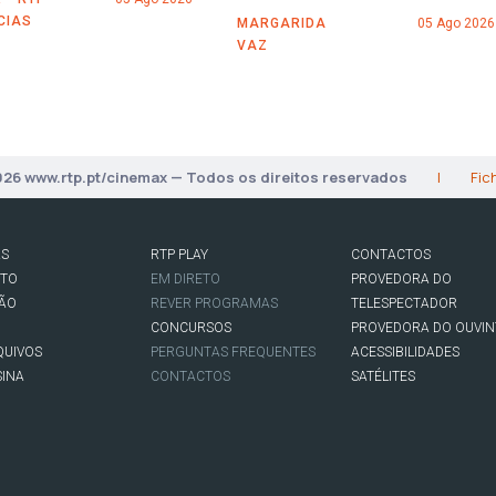
CIAS
MARGARIDA
05 Ago 2026
VAZ
026 www.rtp.pt/cinemax — Todos os direitos reservados
|
Fic
AS
RTP PLAY
CONTACTOS
RTO
EM DIRETO
PROVEDORA DO
SÃO
REVER PROGRAMAS
TELESPECTADOR
CONCURSOS
PROVEDORA DO OUVIN
QUIVOS
PERGUNTAS FREQUENTES
ACESSIBILIDADES
SINA
CONTACTOS
SATÉLITES