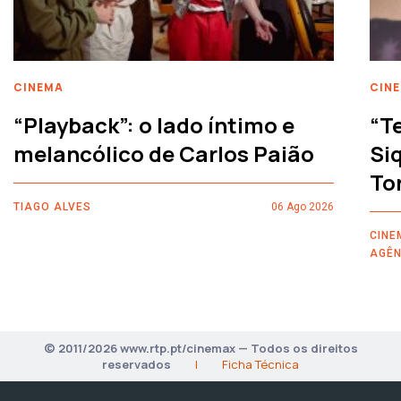
CINEMA
CIN
“Playback”: o lado íntimo e
“T
melancólico de Carlos Paião
Siq
To
TIAGO ALVES
06 Ago 2026
CINE
AGÊN
© 2011/2026 www.rtp.pt/cinemax — Todos os direitos
reservados
|
Ficha Técnica