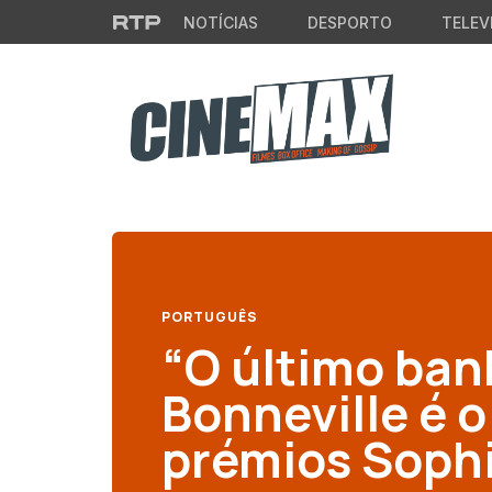
Saltar para o conteúdo principal
NOTÍCIAS
DESPORTO
TELEV
PORTUGUÊS
“O último ban
Bonneville é o
prémios Soph