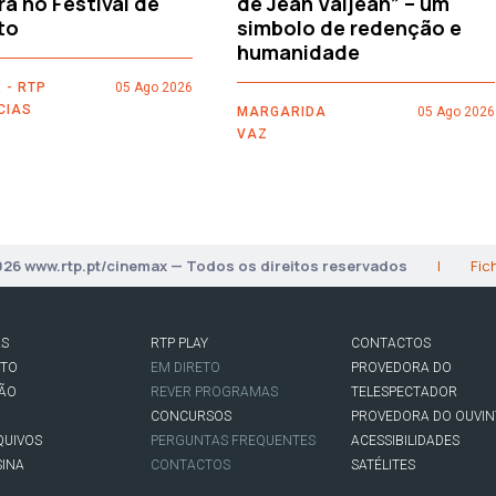
ra no Festival de
de Jean Valjean” – um
to
simbolo de redenção e
humanidade
 - RTP
05 Ago 2026
CIAS
MARGARIDA
05 Ago 2026
VAZ
026 www.rtp.pt/cinemax — Todos os direitos reservados
|
Fic
AS
RTP PLAY
CONTACTOS
RTO
EM DIRETO
PROVEDORA DO
SÃO
REVER PROGRAMAS
TELESPECTADOR
CONCURSOS
PROVEDORA DO OUVIN
QUIVOS
PERGUNTAS FREQUENTES
ACESSIBILIDADES
SINA
CONTACTOS
SATÉLITES