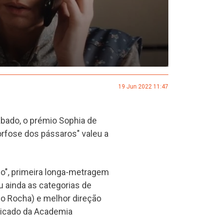
19 Jun 2022 11:47
ábado, o prémio Sophia de
rfose dos pássaros" valeu a
ho", primeira longa-metragem
u ainda as categorias de
go Rocha) e melhor direção
nicado da Academia