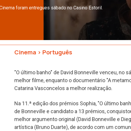
inema foram entregues sábado no Casino Estoril.
Cinema
>
Português
"O último banho" de David Bonneville venceu, no s
melhor filme, enquanto o documentário "A metamo
Catarina Vasconcelos a melhor realização.
Na 11.ª edição dos prémios Sophia, "O último ban
de Bonneville e candidato a 13 prémios, conquisto
melhor argumento original (David Bonneville e Die
artística (Bruno Duarte), de acordo com um comu