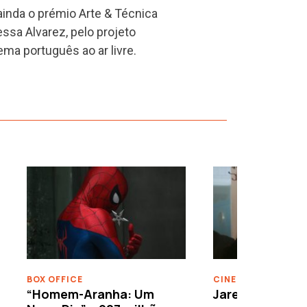
inda o prémio Arte & Técnica
ssa Alvarez, pelo projeto
ema português ao ar livre.
›
BOX OFFICE
CINEMA
“Homem-Aranha: Um
Jared Leto reje