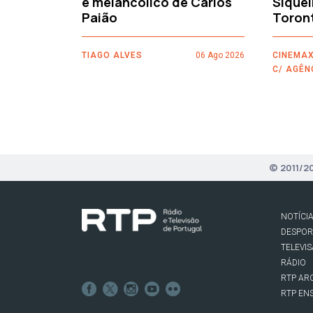
e melancólico de Carlos
Siquei
Paião
Toron
TIAGO ALVES
06 Ago 2026
CINEMAX
C/ AGÊN
© 2011/2
NOTÍCI
DESPO
TELEVI
RÁDIO
RTP AR
RTP EN