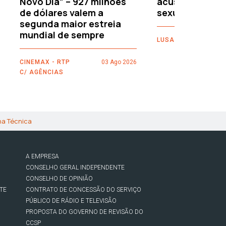
Novo Dia” – 927 milhões
acusações de 
de dólares valem a
sexuais
segunda maior estreia
mundial de sempre
LUSA
CINEMAX - RTP
03 Ago 2026
C/ AGÊNCIAS
ha Técnica
A EMPRESA
CONSELHO GERAL INDEPENDENTE
CONSELHO DE OPINIÃO
TE
CONTRATO DE CONCESSÃO DO SERVIÇO
PÚBLICO DE RÁDIO E TELEVISÃO
PROPOSTA DO GOVERNO DE REVISÃO DO
CCSP