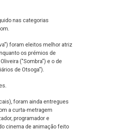
uido nas categorias
som.
a") foram eleitos melhor atriz
 enquanto os prémios de
 Oliveira ("Sombra") e o de
ários de Otsoga").
es.
cais), foram ainda entregues
 com a curta-metragem
izador, programador e
 do cinema de animação feito