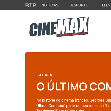
Saltar para o conteúdo principal
NOTÍCIAS
DESPORTO
TELEV
EM CASA
O ÚLTIMO COM
Na história do cinema francês, Georges Sim
Último Comboio" parte do seu romance "Le 