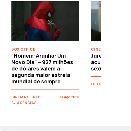
›
BOX OFFICE
CINEMA
“Homem-Aranha: Um
Jared Leto reje
Novo Dia” – 927 milhões
acusações de 
de dólares valem a
sexuais
segunda maior estreia
mundial de sempre
LUSA
CINEMAX - RTP
03 Ago 2026
C/ AGÊNCIAS