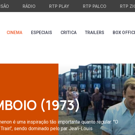
ISÃO
RÁDIO
RTP PLAY
RTP PALCO
RTP ZI
CINEMA
ESPECIAIS
CRITICA
TRAILERS
BOX OFFIC
BOIO (1973)
enon é uma inspiração tão importante quanto regular: "O
Train", sendo dominado pelo par Jean-Louis