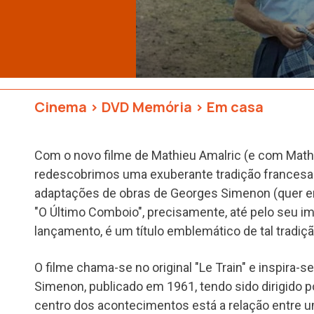
Cinema
>
DVD Memória
>
Em casa
Com o novo filme de Mathieu Amalric (e com Mathie
redescobrimos uma exuberante tradição francesa
adaptações de obras de Georges Simenon (quer em
"O Último Comboio", precisamente, até pelo seu im
lançamento, é um título emblemático de tal tradiçã
O filme chama-se no original "Le Train" e inspir
Simenon, publicado em 1961, tendo sido dirigido po
centro dos acontecimentos está a relação entre 