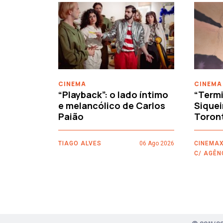
‹
CINEMA
CINEMA
“Playback”: o lado íntimo
“Termi
e melancólico de Carlos
Siquei
Paião
Toron
TIAGO ALVES
06 Ago 2026
CINEMAX
C/ AGÊN