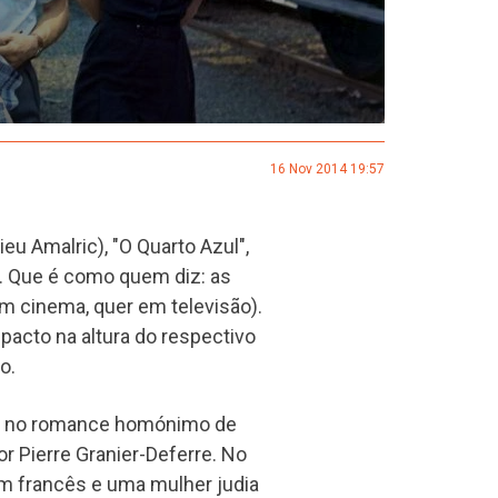
16 Nov 2014 19:57
u Amalric), "O Quarto Azul",
. Que é como quem diz: as
 cinema, quer em televisão).
pacto na altura do respectivo
o.
a-se no romance homónimo de
r Pierre Granier-Deferre. No
um francês e uma mulher judia