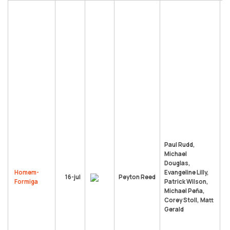
D
C
M
p
u
d
"
c
c
e
a
e
l
en
a
Paul Rudd,
D
Michael
s
Douglas,
e
Homem-
Evangeline Lilly,
16-jul
Peyton Reed
H
Formiga
Patrick Wilson,
s
Michael Peña,
C
Corey Stoll, Matt
a
Gerald
i
v