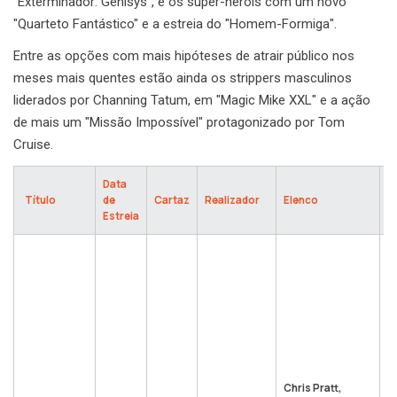
"Exterminador: Genisys", e os super-heróis com um novo
"Quarteto Fantástico" e a estreia do "Homem-Formiga".
Entre as opções com mais hipóteses de atrair público nos
meses mais quentes estão ainda os strippers masculinos
liderados por Channing Tatum, em "Magic Mike XXL" e a ação
de mais um "Missão Impossível" protagonizado por Tom
Cruise.
Data
Título
de
Cartaz
Realizador
Elenco
S
Estreia
S
c
p
"
e
s
C
é
a
Chris Pratt,
p