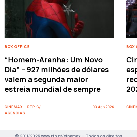
BOX OFFICE
BOX 
“Homem-Aranha: Um Novo
Ci
Dia” – 927 milhões de dólares
es
valem a segunda maior
rec
estreia mundial de sempre
20
CINEMAX - RTP C/
03 Ago 2026
CINE
AGÊNCIAS
© 2011/2026 www.rtp.pt/cinemax — Todos os direitos