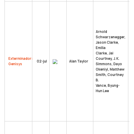
Q
Cl
h
K
v
Arnold
p
Schwarzenegger,
(E
Jason Clarke,
s
Emilia
s
Clarke, Jai
e
Exterminador:
Courtney, J. K.
02-jul
Alan Taylor
u
Genisys
Simmons, Dayo
t
Okeniyi, Matthew
R
Smith, Courtney
n
B.
d
Vance, Byung-
c
Hun Lee
c
S
p
i
m
T
a