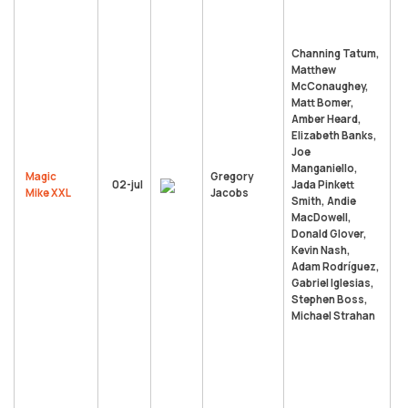
s
n
e
Channing Tatum,
e
Matthew
T
McConaughey,
p
Matt Bomer,
s
Amber Heard,
p
Elizabeth Banks,
l
Joe
d
Manganiello,
Magic
Gregory
ú
02-jul
Jada Pinkett
Mike XXL
Jacobs
e
Smith, Andie
c
MacDowell,
p
Donald Glover,
e
Kevin Nash,
d
Adam Rodríguez,
c
Gabriel Iglesias,
J
Stephen Boss,
r
Michael Strahan
v
M
n
s
s