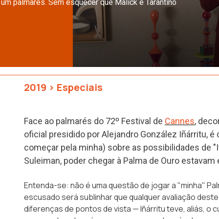
e um palmarés. Sem esquecer que Malick e Tarantino
2019
>
Especiais
Face ao palmarés do 72º Festival de
Cannes
, deco
oficial presidido por Alejandro González Iñárritu, 
começar pela minha) sobre as possibilidades de "I
Suleiman, poder chegar à Palma de Ouro estavam 
Entenda-se: não é uma questão de jogar a "minha" Palm
escusado será sublinhar que qualquer avaliação deste
diferenças de pontos de vista — Iñárritu teve, aliás, 