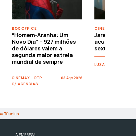
BOX OFFICE
CINEMA
“Homem-Aranha: Um
Jared Leto reje
Novo Dia” – 927 milhões
acusações de 
de dólares valem a
sexuais
segunda maior estreia
mundial de sempre
LUSA
CINEMAX - RTP
03 Ago 2026
C/ AGÊNCIAS
ha Técnica
A EMPRESA