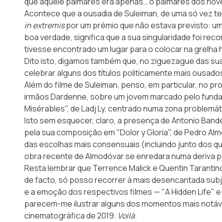
que aquele palmarés era apenas… o palmarés dos nove
Acontece que a ousadia de Suleiman, de uma só vez temá
in extremis
por um prémio que não estava previsto: u
boa verdade, significa que a sua singularidade foi rec
tivesse encontrado um lugar para o colocar na grelha 
Dito isto, digamos também que, no ziguezague das suas
celebrar alguns dos títulos politicamente mais ousa
Além do filme de Suleiman, penso, em particular, no p
irmãos Dardenne, sobre um jovem marcado pelo fundam
Misérables", de Ladj Ly, centrado numa zona problemát
Isto sem esquecer, claro, a presença de Antonio Bande
pela sua composição em "Dolor y Gloria", de Pedro Alm
das escolhas mais consensuais (incluindo junto dos q
obra recente de Almodóvar se enredara numa deriva 
Resta lembrar que Terrence Malick e Quentin Tarantino
de facto, só posso recorrer à mais desencantada subje
e a emoção dos respectivos filmes — "A Hidden Life" 
parecem-me ilustrar alguns dos momentos mais notáv
cinematográfica de 2019.
Voilà
.