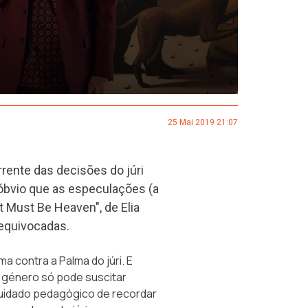
25 Mai 2019 21:07
rrente das decisões do júri
é óbvio que as especulações (a
t Must Be Heaven", de Elia
equivocadas.
a contra a Palma do júri. E
 género só pode suscitar
o cuidado pedagógico de recordar