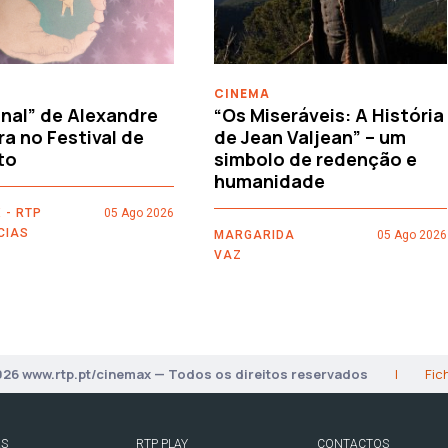
CINEMA
nal” de Alexandre
“Os Miseráveis: A História
ra no Festival de
de Jean Valjean” – um
to
simbolo de redenção e
humanidade
 - RTP
05 Ago 2026
CIAS
MARGARIDA
05 Ago 2026
VAZ
026 www.rtp.pt/cinemax — Todos os direitos reservados
|
Fic
AS
RTP PLAY
CONTACTOS