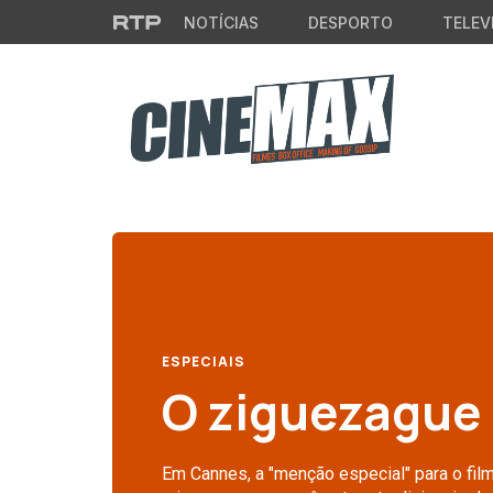
Saltar para o conteúdo principal
NOTÍCIAS
DESPORTO
TELEV
ESPECIAIS
O ziguezague
Em Cannes, a "menção especial" para o film