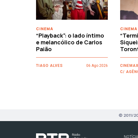
CINEMA
CINEMA
“Playback”: o lado íntimo
“Termi
e melancólico de Carlos
Siquei
Paião
Toron
TIAGO ALVES
06 Ago 2026
CINEMAX
C/ AGÊN
© 2011/2
NOTÍCI