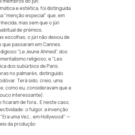
 membros do júri.
tica e estética, foi distinguida
ma "menção especial" que, em
onhecida, mas sem que o júri
habitual de prémios.
 escolhas, o júri não deixou de
dos que passaram em Cannes.
rodigioso "Le Jeune Ahmed", dos
entalismo religioso, e "Les
ica dos subúrbios de Paris.
ras no palmarés, distinguido
odóvar. Terá sido, creio, uma
ue, como eu, consideravam que a
pouco interessante).
 ficaram de fora… E neste caso,
ctividade: o fulgor, a invenção
e "Era uma Vez… em Hollywood" —
eis da produção