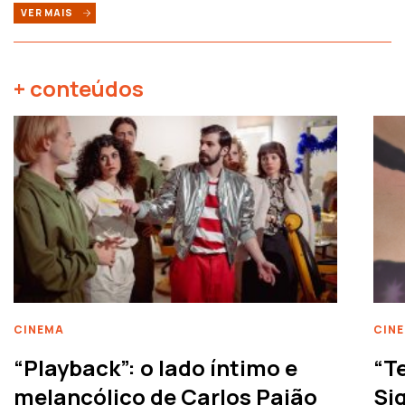
VER MAIS
+ conteúdos
CINEMA
CIN
“Playback”: o lado íntimo e
“T
melancólico de Carlos Paião
Siq