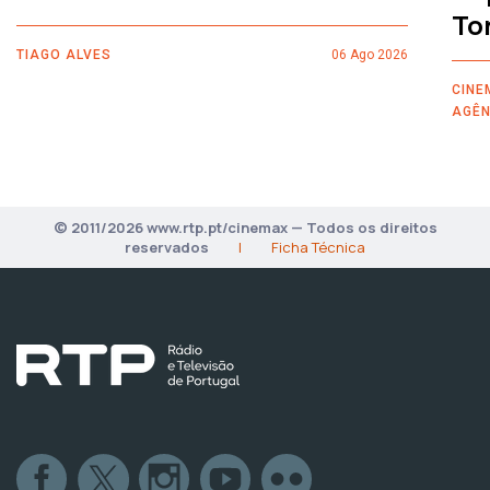
To
TIAGO ALVES
06 Ago 2026
CINE
AGÊN
© 2011/2026 www.rtp.pt/cinemax — Todos os direitos
reservados
|
Ficha Técnica