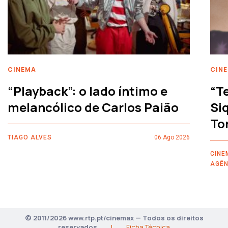
CINEMA
CIN
“Playback”: o lado íntimo e
“T
melancólico de Carlos Paião
Siq
To
TIAGO ALVES
06 Ago 2026
CINE
AGÊN
© 2011/2026 www.rtp.pt/cinemax — Todos os direitos
reservados
|
Ficha Técnica