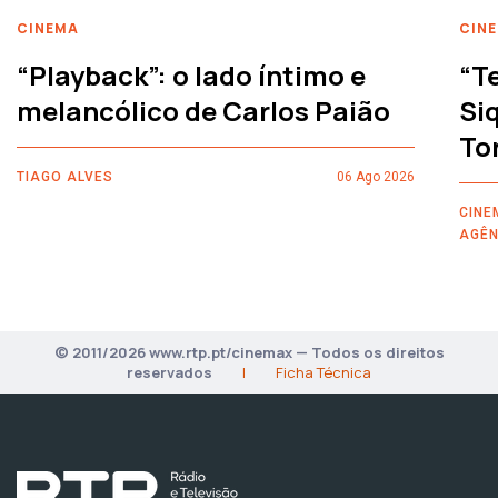
CINEMA
CIN
“Playback”: o lado íntimo e
“T
melancólico de Carlos Paião
Siq
To
TIAGO ALVES
06 Ago 2026
CINE
AGÊN
© 2011/2026 www.rtp.pt/cinemax — Todos os direitos
reservados
|
Ficha Técnica