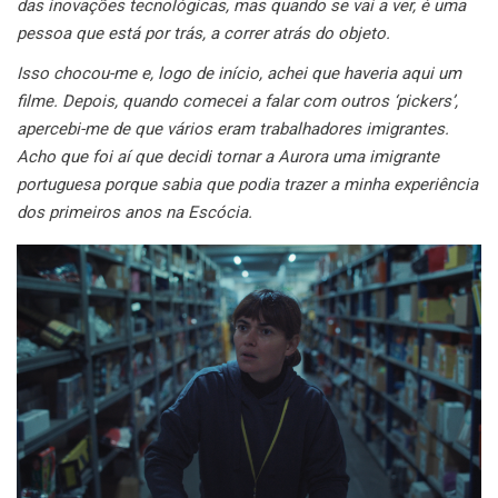
das inovações tecnológicas, mas quando se vai a ver, é uma
pessoa que está por trás, a correr atrás do objeto.
Isso chocou-me e, logo de início, achei que haveria aqui um
filme. Depois, quando comecei a falar com outros ‘pickers’,
apercebi-me de que vários eram trabalhadores imigrantes.
Acho que foi aí que decidi tornar a Aurora uma imigrante
portuguesa porque sabia que podia trazer a minha experiência
dos primeiros anos na Escócia.