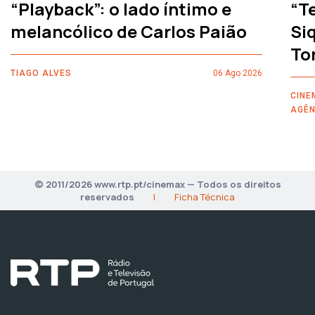
“Playback”: o lado íntimo e
“T
melancólico de Carlos Paião
Siq
To
TIAGO ALVES
06 Ago 2026
CINE
AGÊN
© 2011/2026 www.rtp.pt/cinemax — Todos os direitos
reservados
|
Ficha Técnica