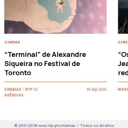
CINEMA
CIN
“Terminal” de Alexandre
“O
Siqueira no Festival de
Je
Toronto
re
CINEMAX - RTP C/
05 Ago 2026
MARG
AGÊNCIAS
© 2011/2026 www.rtp.pt/cinemax — Todos os direitos