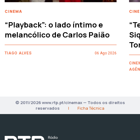
CINEMA
CIN
“Playback”: o lado íntimo e
“T
melancólico de Carlos Paião
Siq
To
TIAGO ALVES
06 Ago 2026
CINE
AGÊN
© 2011/2026 www.rtp.pt/cinemax — Todos os direitos
reservados
|
Ficha Técnica