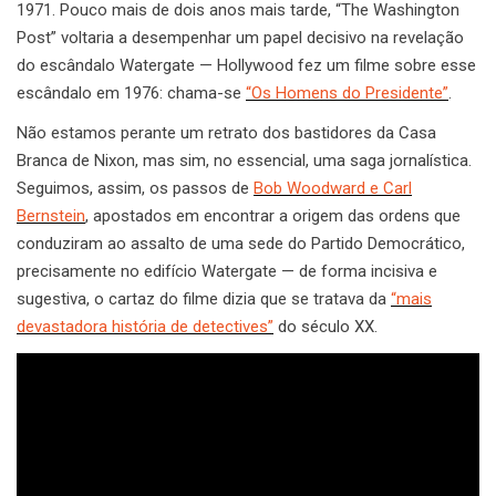
1971. Pouco mais de dois anos mais tarde, “The Washington
Post” voltaria a desempenhar um papel decisivo na revelação
do escândalo Watergate — Hollywood fez um filme sobre esse
escândalo em 1976: chama-se
“Os Homens do Presidente”
.
Não estamos perante um retrato dos bastidores da Casa
Branca de Nixon, mas sim, no essencial, uma saga jornalística.
Seguimos, assim, os passos de
Bob Woodward e Carl
Bernstein
, apostados em encontrar a origem das ordens que
conduziram ao assalto de uma sede do Partido Democrático,
precisamente no edifício Watergate — de forma incisiva e
sugestiva, o cartaz do filme dizia que se tratava da
“mais
devastadora história de detectives”
do século XX.