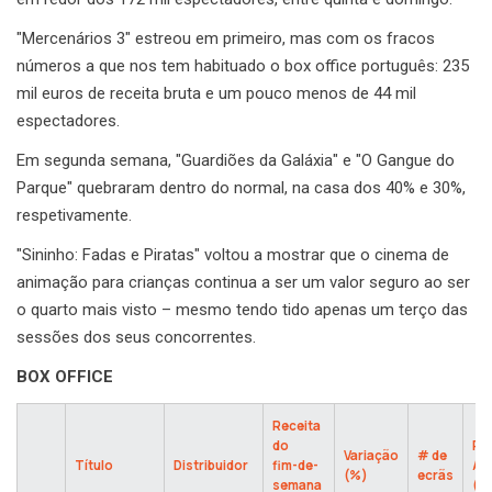
"Mercenários 3" estreou em primeiro, mas com os fracos
números a que nos tem habituado o box office português: 235
mil euros de receita bruta e um pouco menos de 44 mil
espectadores.
Em segunda semana, "Guardiões da Galáxia" e "O Gangue do
Parque" quebraram dentro do normal, na casa dos 40% e 30%,
respetivamente.
"Sininho: Fadas e Piratas" voltou a mostrar que o cinema de
animação para crianças continua a ser um valor seguro ao ser
o quarto mais visto – mesmo tendo tido apenas um terço das
sessões dos seus concorrentes.
BOX OFFICE
Receita
do
Re
Variação
# de
Título
Distribuidor
fim-de-
Ac
(%)
ecrãs
semana
(€)