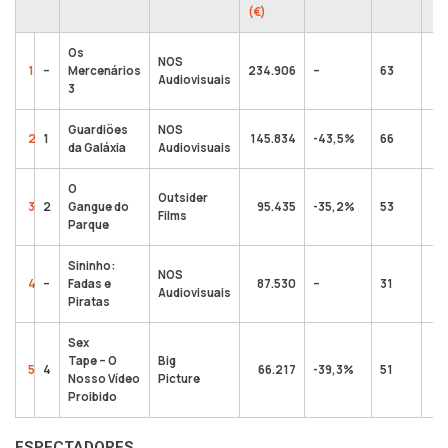
(€)
Os
NOS
1
–
Mercenários
234.906
–
63
Audiovisuais
3
Guardiões
NOS
2
1
145.834
-43,5%
66
da Galáxia
Audiovisuais
O
Outsider
3
2
Gangue do
95.435
-35,2%
53
Films
Parque
Sininho:
NOS
4
–
Fadas e
87.530
–
31
Audiovisuais
Piratas
Sex
Tape – O
Big
5
4
66.217
-39,3%
51
Nosso Vídeo
Picture
Proibido
ESPECTADORES