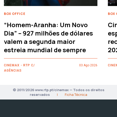
BOX OFFICE
BOX 
“Homem-Aranha: Um Novo
Ci
Dia” – 927 milhões de dólares
es
valem a segunda maior
rec
estreia mundial de sempre
20
CINEMAX - RTP C/
03 Ago 2026
CINE
AGÊNCIAS
© 2011/2026 www.rtp.pt/cinemax — Todos os direitos
reservados
|
Ficha Técnica