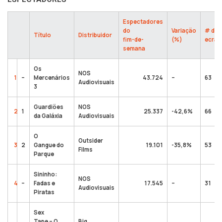
Espectadores
do
Variação
# de
Título
Distribuidor
fim-de-
(%)
ecrãs
semana
Os
NOS
1
–
Mercenários
43.724
–
63
Audiovisuais
3
Guardiões
NOS
2
1
25.337
-42,6%
66
da Galáxia
Audiovisuais
O
Outsider
3
2
Gangue do
19.101
-35,8%
53
Films
Parque
Sininho:
NOS
4
–
Fadas e
17.545
–
31
Audiovisuais
Piratas
Sex
Tape – O
Big