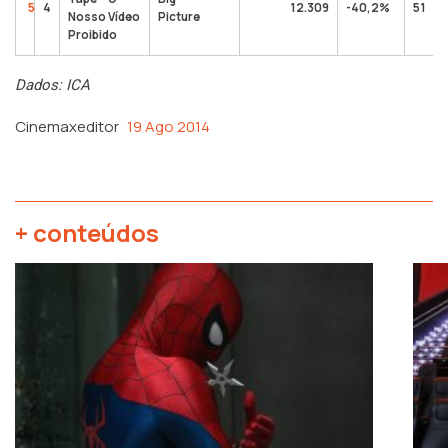
5
4
12.309
-40,2%
51
Nosso Vídeo
Picture
Proibido
Dados: ICA
Cinemaxeditor
19 Ago 2014
+ conteúdos