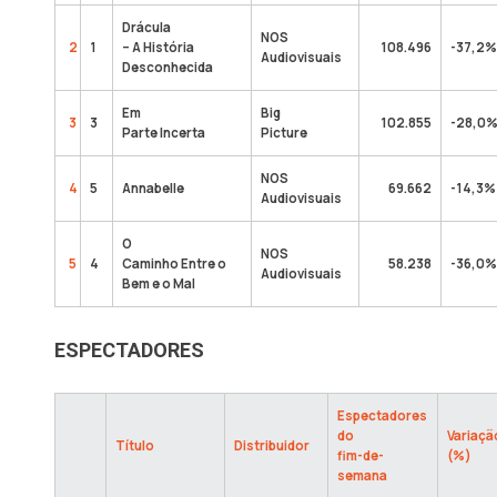
Drácula
NOS
2
1
– A História
108.496
-37,2%
Audiovisuais
Desconhecida
Em
Big
3
3
102.855
-28,0
Parte Incerta
Picture
NOS
4
5
Annabelle
69.662
-14,3%
Audiovisuais
O
NOS
5
4
Caminho Entre o
58.238
-36,0%
Audiovisuais
Bem e o Mal
ESPECTADORES
Espectadores
do
Variaçã
Título
Distribuidor
fim-de-
(%)
semana