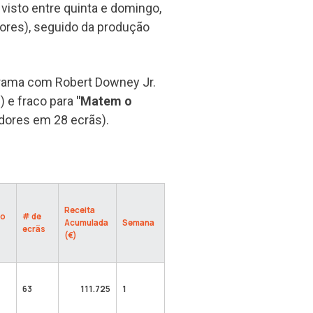
s visto entre quinta e domingo,
ores), seguido da produção
drama com Robert Downey Jr.
) e fraco para
"Matem o
dores em 28 ecrãs).
Receita
ão
# de
Acumulada
Semana
ecrãs
(€)
63
111.725
1