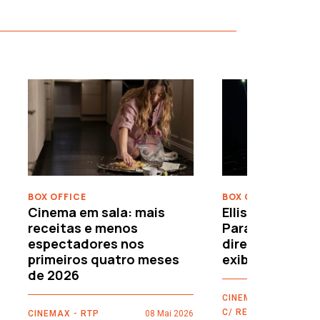
›
BOX OFFICE
BOX OFFICE
Cinema em sala: mais
Ellison leva o c
receitas e menos
Paramount–War
espectadores nos
directamente 
primeiros quatro meses
exibidores
de 2026
CINEMAX - RTP
C/ REUTERS
CINEMAX - RTP
08 Mai 2026