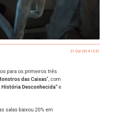
21 Out 2014 13:51
s para os primeiros três
Monstros das Caixas
", com
A História Desconhecida"
e
nas salas baixou 20% em