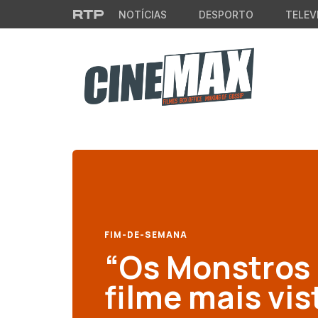
Saltar para o conteúdo principal
NOTÍCIAS
DESPORTO
TELEV
FIM-DE-SEMANA
“Os Monstros 
filme mais vi