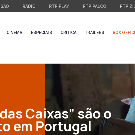
ISÃO
RÁDIO
RTP PLAY
RTP PALCO
RTP ZI
CINEMA
ESPECIAIS
CRITICA
TRAILERS
BOX OFFIC
das Caixas” são o
sto em Portugal