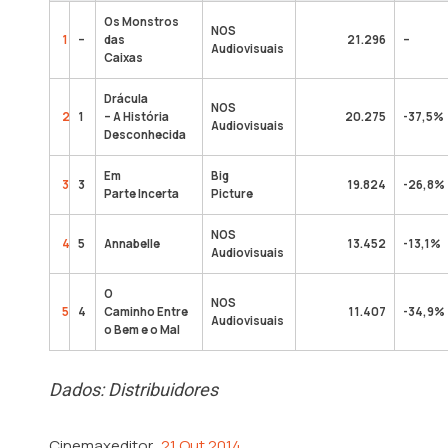
Os Monstros
NOS
1
–
das
21.296
–
Audiovisuais
Caixas
Drácula
NOS
2
1
– A História
20.275
-37,5%
Audiovisuais
Desconhecida
Em
Big
3
3
19.824
-26,8%
Parte Incerta
Picture
NOS
4
5
Annabelle
13.452
-13,1%
Audiovisuais
O
NOS
5
4
Caminho Entre
11.407
-34,9%
Audiovisuais
o Bem e o Mal
Dados: Distribuidores
Cinemaxeditor
21 Out 2014