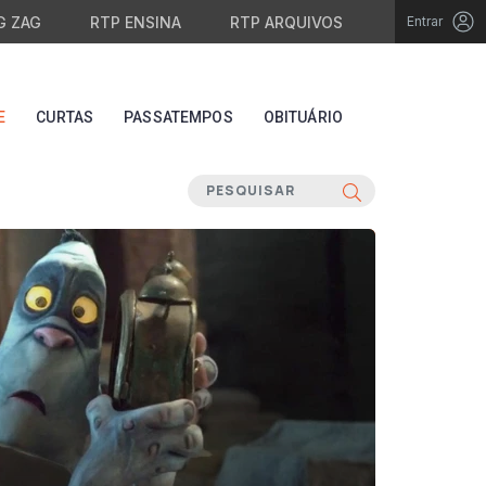
G ZAG
RTP ENSINA
RTP ARQUIVOS
Entrar
E
CURTAS
PASSATEMPOS
OBITUÁRIO