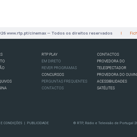
026 www.rtp.pt/cinemax — Todos os direitos reservados
|
Fic
AS
RTP PLAY
CONTACTOS
RTO
EM DIRETO
PROVEDORA DO
SÃO
REVER PROGRAMAS
TELESPECTADOR
CONCURSOS
PROVEDORA DO OUVIN
QUIVOS
PERGUNTAS FREQUENTES
ACESSIBILIDADES
SINA
CONTACTOS
SATÉLITES
 E CONDIÇÕES
PUBLICIDADE
© RTP, Rádio e Televisão de Portugal 2
|