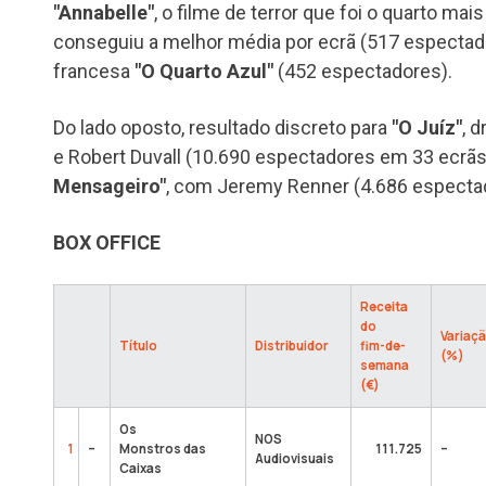
"Annabelle"
, o filme de terror que foi o quarto mai
conseguiu a melhor média por ecrã (517 espectad
francesa
"O Quarto Azul"
(452 espectadores).
Do lado oposto, resultado discreto para
"O Juíz"
, 
e Robert Duvall (10.690 espectadores em 33 ecrãs
Mensageiro"
, com Jeremy Renner (4.686 especta
BOX OFFICE
Receita
do
Variaç
Título
Distribuidor
fim-de-
(%)
semana
(€)
Os
NOS
1
–
Monstros das
111.725
–
Audiovisuais
Caixas