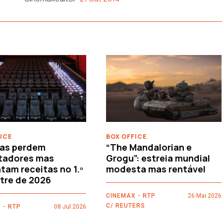
ICE
BOX OFFICE
as perdem
“The Mandalorian e
tadores mas
Grogu”: estreia mundial
am receitas no 1.º
modesta mas rentável
tre de 2026
CINEMAX - RTP
26 Mai 2026
C/ REUTERS
 - RTP
08 Jul 2026