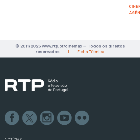
CINE
AGÊN
© 2011/2026 www.rtp.pt/cinemax — Todos os direitos
reservados
|
Ficha Técnica
NOTÍCIAS