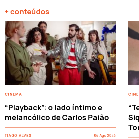
+ conteúdos
CINEMA
CIN
“Playback”: o lado íntimo e
“T
melancólico de Carlos Paião
Siq
To
TIAGO ALVES
06 Ago 2026