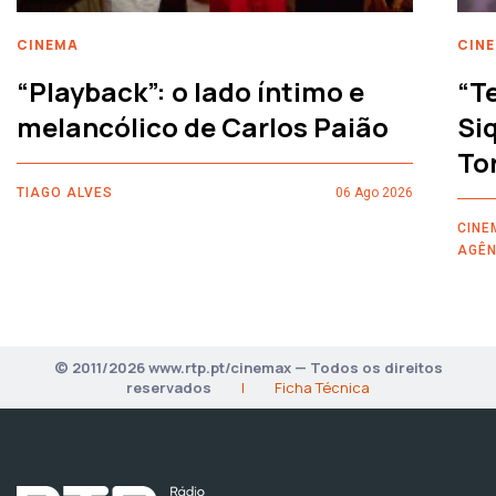
CINEMA
CIN
“Playback”: o lado íntimo e
“T
melancólico de Carlos Paião
Siq
To
TIAGO ALVES
06 Ago 2026
CINE
AGÊN
© 2011/2026 www.rtp.pt/cinemax — Todos os direitos
reservados
|
Ficha Técnica