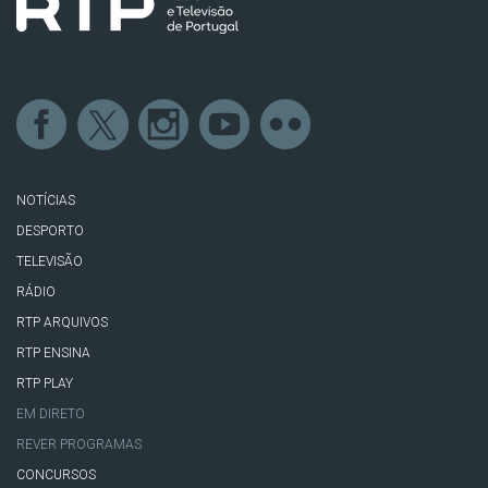
NOTÍCIAS
DESPORTO
TELEVISÃO
RÁDIO
RTP ARQUIVOS
RTP ENSINA
RTP PLAY
EM DIRETO
REVER PROGRAMAS
CONCURSOS