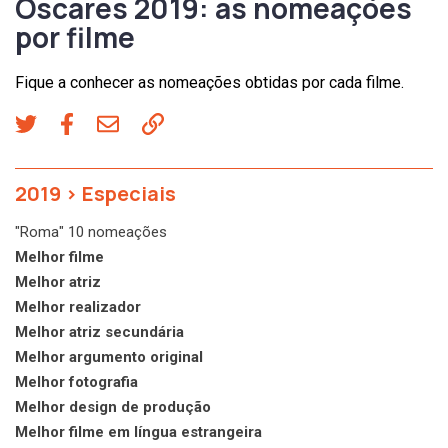
Óscares 2019: as nomeações
por filme
Fique a conhecer as nomeações obtidas por cada filme.
2019
>
Especiais
"Roma" 10 nomeações
Melhor filme
Melhor atriz
Melhor realizador
Melhor atriz secundária
Melhor argumento original
Melhor fotografia
Melhor design de produção
Melhor filme em língua estrangeira