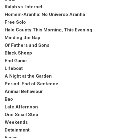
Ralph vs. Internet
Homem-Aranha: No Universo Aranha
Free Solo
Hale County This Morning, This Evening
Minding the Gap
Of Fathers and Sons
Black Sheep
End Game
Lifeboat
A Night at the Garden
Period. End of Sentence.
Animal Behaviour
Bao
Late Afternoon
One Small Step
Weekends
Detainment
Fauve