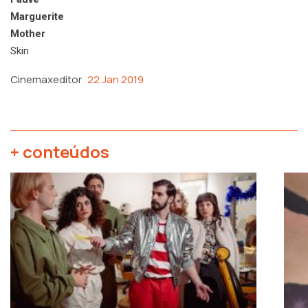
Marguerite
Mother
Skin
Cinemaxeditor
22 Jan 2019
+ conteúdos