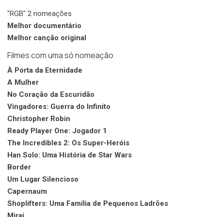
"RGB" 2 nomeações
Melhor documentário
Melhor canção original
Filmes com uma só nomeação
À Porta da Eternidade
A Mulher
No Coração da Escuridão
Vingadores: Guerra do Infinito
Christopher Robin
Ready Player One: Jogador 1
The Incredibles 2: Os Super-Heróis
Han Solo: Uma História de Star Wars
Border
Um Lugar Silencioso
Capernaum
Shoplifters: Uma Família de Pequenos Ladrões
Mirai