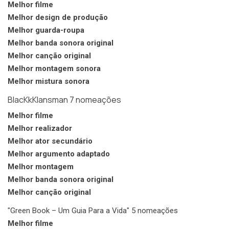
Melhor filme
Melhor design de produção
Melhor guarda-roupa
Melhor banda sonora original
Melhor canção original
Melhor montagem sonora
Melhor mistura sonora
BlacKkKlansman 7 nomeações
Melhor filme
Melhor realizador
Melhor ator secundário
Melhor argumento adaptado
Melhor montagem
Melhor banda sonora original
Melhor canção original
"Green Book – Um Guia Para a Vida" 5 nomeações
Melhor filme