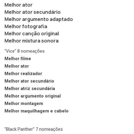
Melhor ator
Melhor ator secundário
Melhor argumento adaptado
Melhor fotografia
Melhor canção original
Melhor mistura sonora
"Vice" 8 nomeações
Melhor filme
Melhor ator
Melhor realizador
Melhor ator secundário
Melhor atriz secundária
Melhor argumento original
Melhor montagem
Melhor maquilhagem e cabelo
"Black Panther" 7 nomeações