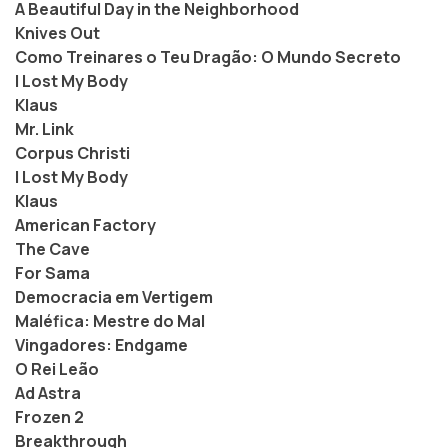
A Beautiful Day in the Neighborhood
Knives Out
Como Treinares o Teu Dragão: O Mundo Secreto
I Lost My Body
Klaus
Mr. Link
Corpus Christi
I Lost My Body
Klaus
American Factory
The Cave
For Sama
Democracia em Vertigem
Maléfica: Mestre do Mal
Vingadores: Endgame
O Rei Leão
Ad Astra
Frozen 2
Breakthrough