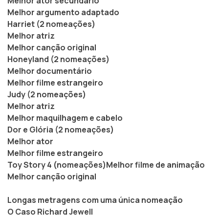
Melhor ator secundário
Melhor argumento adaptado
Harriet (2 nomeações)
Melhor atriz
Melhor canção original
Honeyland (2 nomeações)
Melhor documentário
Melhor filme estrangeiro
Judy (2 nomeações)
Melhor atriz
Melhor maquilhagem e cabelo
Dor e Glória (2 nomeações)
Melhor ator
Melhor filme estrangeiro
Toy Story 4 (nomeações)
Melhor filme de animação
Melhor canção original
Longas metragens com uma única nomeação
O Caso Richard Jewell