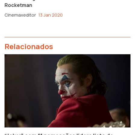
Rocketman
Cinemaxeditor
13 Jan 2020
Relacionados