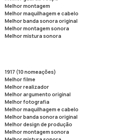
Melhor montagem
Melhor maquilhagem e cabelo
Melhor banda sonora original
Melhor montagem sonora
Melhor mistura sonora
1917 (10 nomeações)
Melhor filme
Melhor realizador
Melhor argumento original
Melhor fotografia
Melhor maquilhagem e cabelo
Melhor banda sonora original
Melhor design de produção
Melhor montagem sonora
Melhor mistura sonora