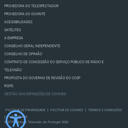
PROVEDORA DO TELESPECTADOR
PROVEDORA DO OUVINTE
ACESSIBILIDADES
SATÉLITES
A EMPRESA
CONSELHO GERAL INDEPENDENTE
CONSELHO DE OPINIÃO
CONTRATO DE CONCESSÃO DO SERVIÇO PÚBLICO DE RÁDIO E
TELEVISÃO
PROPOSTA DO GOVERNO DE REVISÃO DO CCSP
RGPD
GESTÃO DAS DEFINIÇÕES DE COOKIES
|
|
POLÍTICA DE PRIVACIDADE
POLÍTICA DE COOKIES
TERMOS E CONDIÇÕES
|
PUBLICIDADE
© RTP, Rádio e Televisão de Portugal 2026