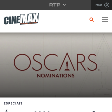
Saltar para o conteúdo principal
Entrar
ESPECIAIS