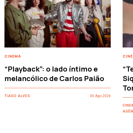
CINEMA
CIN
“Playback”: o lado íntimo e
“T
melancólico de Carlos Paião
Siq
To
TIAGO ALVES
06 Ago 2026
CINE
AGÊN