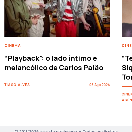
CINEMA
CIN
“Playback”: o lado íntimo e
“T
melancólico de Carlos Paião
Siq
To
TIAGO ALVES
06 Ago 2026
CINE
AGÊN
© 2011/2026 www.rtp.pt/cinemax — Todos os direitos