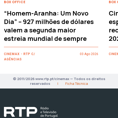
BOX OFFICE
BOX 
“Homem-Aranha: Um Novo
Ci
Dia” – 927 milhões de dólares
es
valem a segunda maior
rec
estreia mundial de sempre
20
CINEMAX - RTP C/
03 Ago 2026
CINE
AGÊNCIAS
© 2011/2026 www.rtp.pt/cinemax — Todos os direitos
reservados
|
Ficha Técnica