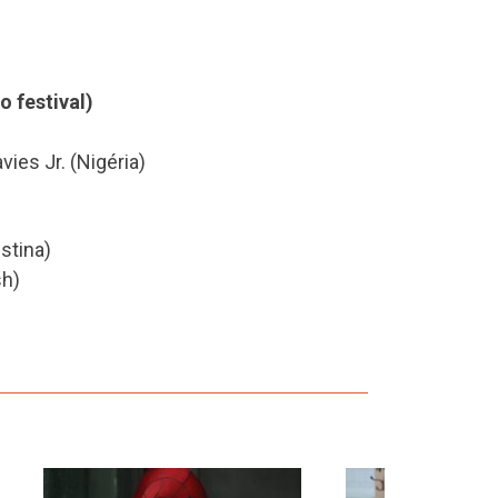
 festival)
ies Jr. (Nigéria)
stina)
sh)