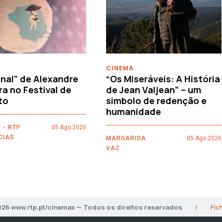
CINEMA
nal” de Alexandre
“Os Miseráveis: A História
ra no Festival de
de Jean Valjean” – um
to
simbolo de redenção e
humanidade
 - RTP
05 Ago 2026
CIAS
MARGARIDA
05 Ago 2026
VAZ
026 www.rtp.pt/cinemax — Todos os direitos reservados
|
Fic