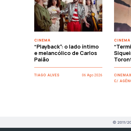
‹
CINEMA
CINEMA
“Playback”: o lado íntimo
“Termi
e melancólico de Carlos
Siquei
Paião
Toron
TIAGO ALVES
06 Ago 2026
CINEMAX
C/ AGÊN
© 2011/2