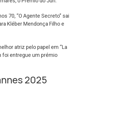
lmarés, o Prémio do Júri.
anos 70, “O Agente Secreto” sai
ara Kléber Mendonça Filho e
melhor atriz pelo papel em “La
an foi entregue um prémio
annes 2025