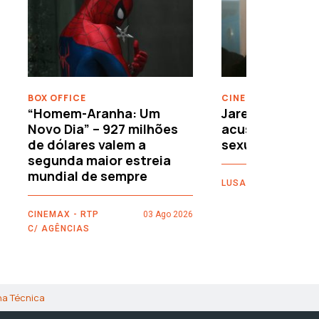
›
BOX OFFICE
CINEMA
“Homem-Aranha: Um
Jared Leto reje
Novo Dia” – 927 milhões
acusações de 
de dólares valem a
sexuais
segunda maior estreia
mundial de sempre
LUSA
CINEMAX - RTP
03 Ago 2026
C/ AGÊNCIAS
ha Técnica