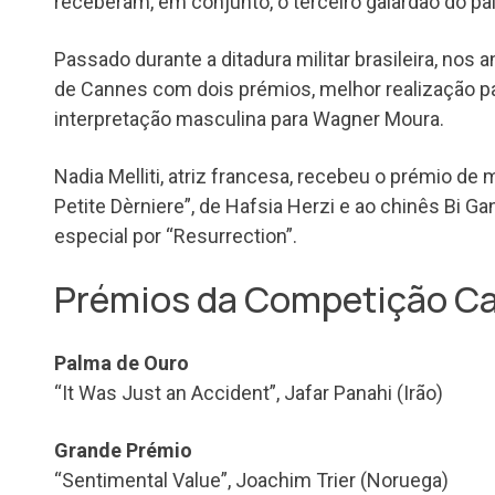
receberam, em conjunto, o terceiro galardão do pa
Passado durante a ditadura militar brasileira, nos 
de Cannes com dois prémios, melhor realização p
interpretação masculina para Wagner Moura.
Nadia Melliti, atriz francesa, recebeu o prémio de 
Petite Dèrniere”, de Hafsia Herzi e ao chinês Bi G
especial por “Resurrection”.
Prémios da Competição C
Palma de Ouro
“It Was Just an Accident”, Jafar Panahi (Irão)
Grande Prémio
“Sentimental Value”, Joachim Trier (Noruega)