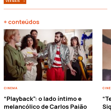
VER MAIS
+ conteúdos
CINEMA
CIN
“Playback”: o lado íntimo e
“T
melancólico de Carlos Paião
Siq