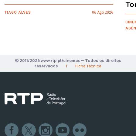
To
TIAGO ALVES
06 Ago 2026
CINE
AGÊN
© 2011/2026 www.rtp.pt/cinemax — Todos os direitos
reservados
|
Ficha Técnica