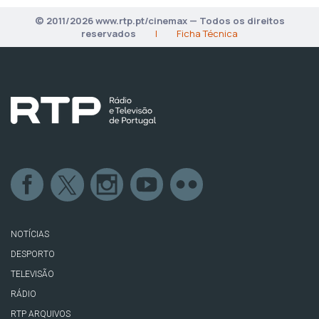
© 2011/2026 www.rtp.pt/cinemax — Todos os direitos
reservados
|
Ficha Técnica
NOTÍCIAS
DESPORTO
TELEVISÃO
RÁDIO
RTP ARQUIVOS