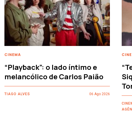
CINEMA
CIN
“Playback”: o lado íntimo e
“T
melancólico de Carlos Paião
Siq
To
TIAGO ALVES
06 Ago 2026
CINE
AGÊN